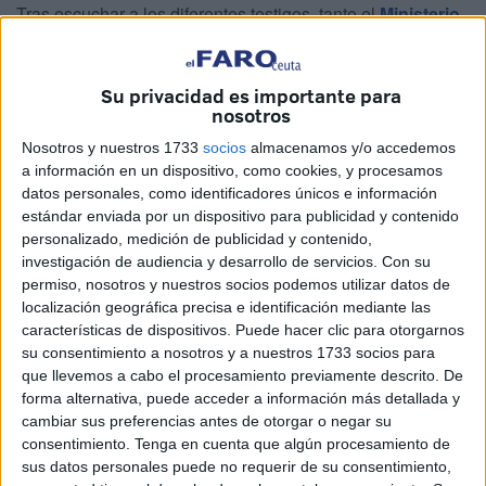
Tras escuchar a los diferentes testigos, tanto el
Ministerio
Fiscal
como la Acusación Particular cambiaron su
conclusión segunda dejando el delito en abuso sexual
Su privacidad es importante para
continuado a menor de 14 años por el que solicitan las
nosotros
penas de 10 años de
prisión
.
Nosotros y nuestros 1733
socios
almacenamos y/o accedemos
Además, solicitan una indemnización de 30.000 euros, así
a información en un dispositivo, como cookies, y procesamos
datos personales, como identificadores únicos e información
como una orden de alejamiento del acusado sobre la
estándar enviada por un dispositivo para publicidad y contenido
menor.
personalizado, medición de publicidad y contenido,
investigación de audiencia y desarrollo de servicios.
Con su
La Defensa, por su parte, solicitó la libre absolución de su
permiso, nosotros y nuestros socios podemos utilizar datos de
representado ya que a su juicio no quedaron acreditados
localización geográfica precisa e identificación mediante las
los hechos y todo vendría derivado “de querer sacar un
características de dispositivos. Puede hacer clic para otorgarnos
su consentimiento a nosotros y a nuestros 1733 socios para
beneficio económico”.
que llevemos a cabo el procesamiento previamente descrito. De
forma alternativa, puede acceder a información más detallada y
La denuncia por los que se celebró esta vista oral que duró
cambiar sus preferencias antes de otorgar o negar su
algo más de 4 horas alude a unos hechos que se habrían
consentimiento.
Tenga en cuenta que algún procesamiento de
producido la madrugada del 16 de agosto de 2022.
sus datos personales puede no requerir de su consentimiento,