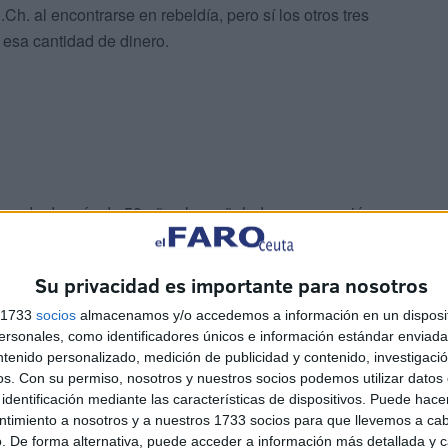
h. al encontrarse en rebeldía, pero sí los otros tres
esa cantidad de dinero.
 acusado de más de 50 años ha señalado que conoció a
o fuimos a tomar un té”, se me cayó la tarjeta de crédito
 aprovecharía y se haría con su cuenta para ingresarle
Su privacidad es importante para nosotros
s 1733
socios
almacenamos y/o accedemos a información en un disposit
sonales, como identificadores únicos e información estándar enviada 
 tiene un móvil que solo sirve “para llamar”. Asimismo
ntenido personalizado, medición de publicidad y contenido, investigaci
o con la Policía como con el Juzgado, presentando todos
os.
Con su permiso, nosotros y nuestros socios podemos utilizar datos 
 los “426 euros” que tenía de desempleo a la salida de la
identificación mediante las características de dispositivos. Puede hacer
ntimiento a nosotros y a nuestros 1733 socios para que llevemos a ca
. De forma alternativa, puede acceder a información más detallada y 