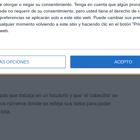
e otorgar o negar su consentimiento.
Tenga en cuenta que algún proc
de no requerir de su consentimiento, pero usted tiene el derecho de r
referencias se aplicarán solo a este sitio web. Puede cambiar sus pref
alquier momento volviendo a este sitio y haciendo clic en el botón "Pri
 web.
n ha añadido que cuando todo ocurrió estaba bajo los
e ‘el cabecilla’ le pidió poder utilizar su cuenta Bizzum
o y poder comprarse un coche. “Yo acepté, porque no
ÁS OPCIONES
ACEPTO
ue me daría 50 euros por ese favor. Yo lo quería porque lo
ado que trabaja en un locutorio y que ‘el cabecilla’ se
os números donde se refleja sus datos para poder
cita.