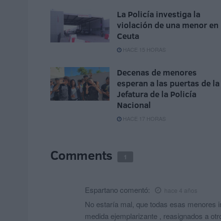
La Policía investiga la
violación de una menor en
Ceuta
HACE 15 HORAS
Decenas de menores
esperan a las puertas de la
Jefatura de la Policía
Nacional
HACE 17 HORAS
Comments
1
Espartano
comentó:
hace 4 años
No estaría mal, que todas esas menores i
medida ejemplarizante , reasignados a otr