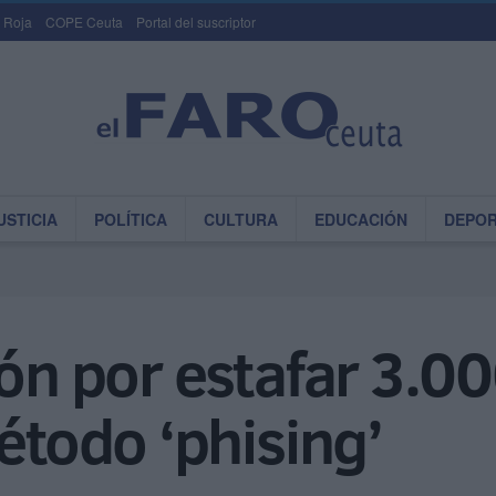
 Roja
COPE Ceuta
Portal del suscriptor
USTICIA
POLÍTICA
CULTURA
EDUCACIÓN
DEPO
ión por estafar 3.0
étodo ‘phising’