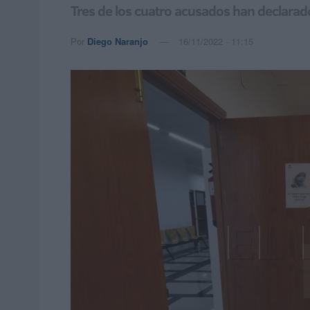
Tres de los cuatro acusados han declarado
Por
Diego Naranjo
16/11/2022 - 11:15