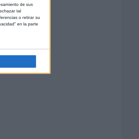
esamiento de sus
echazar tal
erencias o retirar su
vacidad" en la parte