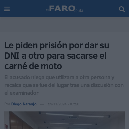
Le piden prisión por dar su
DNI a otro para sacarse el
carné de moto
El acusado niega que utilizara a otra persona y
recalca que se fue del lugar tras una discusión con
el examinador
Por
Diego Naranjo
29/11/2024 - 07:20