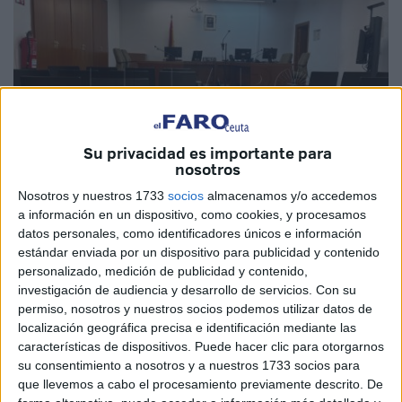
Su privacidad es importante para
nosotros
Nosotros y nuestros 1733
socios
almacenamos y/o accedemos
a información en un dispositivo, como cookies, y procesamos
datos personales, como identificadores únicos e información
Imagen de archivo
estándar enviada por un dispositivo para publicidad y contenido
personalizado, medición de publicidad y contenido,
investigación de audiencia y desarrollo de servicios.
Con su
permiso, nosotros y nuestros socios podemos utilizar datos de
localización geográfica precisa e identificación mediante las
El titular del
Juzgado
de lo Penal número 2 de Ceuta
características de dispositivos. Puede hacer clic para otorgarnos
suspendió un juicio a falta de la testifical del principal
su consentimiento a nosotros y a nuestros 1733 socios para
denunciante por el que se acusa a T.M.A. de un delito de
que llevemos a cabo el procesamiento previamente descrito. De