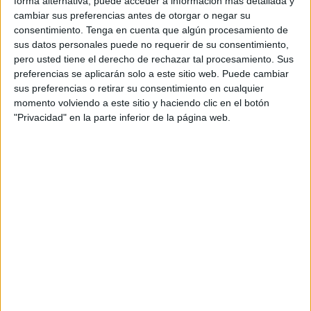
forma alternativa, puede acceder a información más detallada y
falsedad de uso.
cambiar sus preferencias antes de otorgar o negar su
consentimiento.
Tenga en cuenta que algún procesamiento de
Según la
Fiscalía
, el acusado, el 2 de noviembre del año
sus datos personales puede no requerir de su consentimiento,
pasado, durante el desarrollo de las pruebas de tráfico
pero usted tiene el derecho de rechazar tal procesamiento. Sus
consistentes en las prácticas para la obtención de
preferencias se aplicarán solo a este sitio web. Puede cambiar
permiso de conducir A2
, cuando llegaba su turno se
sus preferencias o retirar su consentimiento en cualquier
momento volviendo a este sitio y haciendo clic en el botón
personó en su lugar una persona no identificada que
"Privacidad" en la parte inferior de la página web.
exhibió al examinador el DNI propiedad del acusado y que
previamente le había facilitado este.
Una situación que ha llegado a corroborar el agente del
Cuerpo Nacional de Policía
que testificó en la vista.
Señaló que no se pudo identificar a la persona que
portaba el DNI porque una vez que el examinador se dio
cuenta huyó del lugar. “El examinador nos explicó que tras
darse cuenta, le preguntó por el DNI y por la fecha
nacimiento y no se sabía nada, momento que aprovechó y
huyó a la carrera”.