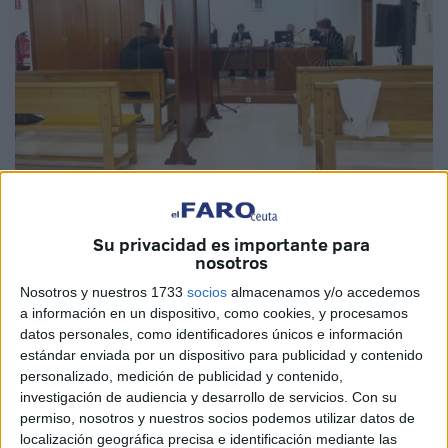
El Faro
Su privacidad es importante para
nosotros
Nosotros y nuestros 1733
socios
almacenamos y/o accedemos
El titular del
Juzgado
de lo Penal número 2 dejó visto para
a información en un dispositivo, como cookies, y procesamos
datos personales, como identificadores únicos e información
sentencia un
juicio
en el que se acusa a M.M. de un delito
estándar enviada por un dispositivo para publicidad y contenido
de
agresión sexual
con violencia, dos delitos contra la
personalizado, medición de publicidad y contenido,
libertad sexual y otro de agresión sexual en grado de
investigación de audiencia y desarrollo de servicios.
Con su
tentativa.
permiso, nosotros y nuestros socios podemos utilizar datos de
localización geográfica precisa e identificación mediante las