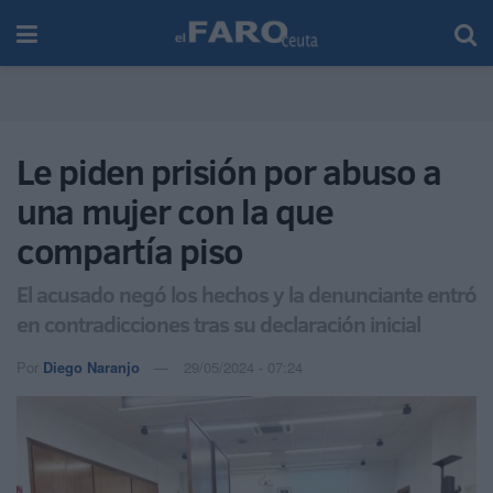
Le piden prisión por abuso a
una mujer con la que
compartía piso
El acusado negó los hechos y la denunciante entró
en contradicciones tras su declaración inicial
Por
Diego Naranjo
29/05/2024 - 07:24