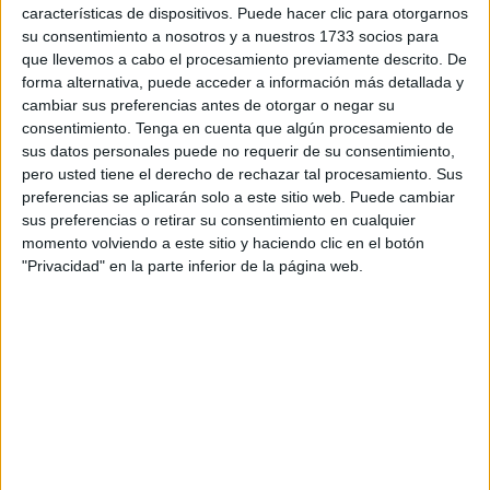
El
Ministerio Fiscal
, tras escuchar las testificales, señaló
características de dispositivos. Puede hacer clic para otorgarnos
su consentimiento a nosotros y a nuestros 1733 socios para
vía informa y solicitó por el delito de agresión sexual 5
que llevemos a cabo el procesamiento previamente descrito. De
años de prisión, por cada uno de los dos delitos contra la
forma alternativa, puede acceder a información más detallada y
libertad sexual 5 años de cárcel y por el delito de agresión
cambiar sus preferencias antes de otorgar o negar su
sexual en grado de tentativa la pena de 11 meses de
consentimiento.
Tenga en cuenta que algún procesamiento de
sus datos personales puede no requerir de su consentimiento,
prisión
. Asimismo, reclamó la imposición de 15 años de
pero usted tiene el derecho de rechazar tal procesamiento. Sus
libertad vigilada y alejamiento sobre la supuesta víctima.
preferencias se aplicarán solo a este sitio web. Puede cambiar
sus preferencias o retirar su consentimiento en cualquier
La denunciante señaló que los hechos ocurrieron en 2023
momento volviendo a este sitio y haciendo clic en el botón
y repetidamente, hasta en 4 ocasiones. Según su
"Privacidad" en la parte inferior de la página web.
declaración, el acusado -con el que compartía piso- se
introducía en su dormitorio mientras ella dormía y se
despertaba cuando “ya lo tenía encima” realizando el acto
sexual. No sabe si le “echaba algo” para que no se diera
cuenta, pero siempre aparecía con la ropa rota.
En ese sentido, aludió a una quinta situación, que fue la
que le llevó a
denunciarlo en la Jefatura Superior de la