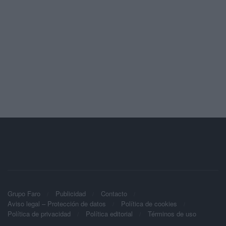
Grupo Faro
Publicidad
Contacto
Aviso legal – Protección de datos
Política de cookies
Política de privacidad
Política editorial
Términos de uso