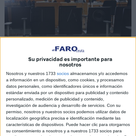
Su privacidad es importante para
nosotros
Imagen de archivo
Nosotros y nuestros 1733
socios
almacenamos y/o accedemos
a información en un dispositivo, como cookies, y procesamos
datos personales, como identificadores únicos e información
estándar enviada por un dispositivo para publicidad y contenido
Se enfrenta a
prisión
. Todo ello por
causar graves
personalizado, medición de publicidad y contenido,
lesiones
en el rostro a otra persona utilizando un
investigación de audiencia y desarrollo de servicios.
Con su
cortabananas. Ocurrió en abril del año pasado, en Ceuta,
permiso, nosotros y nuestros socios podemos utilizar datos de
en plena calle Romero de Córdoba.
localización geográfica precisa e identificación mediante las
características de dispositivos. Puede hacer clic para otorgarnos
Ahora, el llamado A.A.L.A. tendrá que sentarse en el
su consentimiento a nosotros y a nuestros 1733 socios para