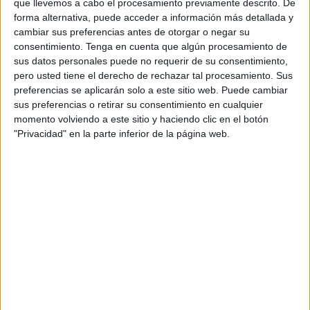
que llevemos a cabo el procesamiento previamente descrito. De
banquillo de los acusados para responder de
dos delitos:
forma alternativa, puede acceder a información más detallada y
uno de daños y otro de lesiones.
cambiar sus preferencias antes de otorgar o negar su
consentimiento.
Tenga en cuenta que algún procesamiento de
Las penas son importantes,
hasta 6 años de prisión le
sus datos personales puede no requerir de su consentimiento,
pide la Acusación Particular.
Dos menos, la Fiscalía.
pero usted tiene el derecho de rechazar tal procesamiento. Sus
preferencias se aplicarán solo a este sitio web. Puede cambiar
Según mantiene el Ministerio Público, el conocido como
sus preferencias o retirar su consentimiento en cualquier
Bandolero se encontraba
el 5 de abril de 2024
en esta
momento volviendo a este sitio y haciendo clic en el botón
"Privacidad" en la parte inferior de la página web.
calle de Hadú
, cuando, con ánimo de
causar
desperfectos en un vehículo propiedad de otra
persona,
procedió a golpearlo con un
machete tipo
cortabananas
causando desperfectos en el cristal.
Después, le golpeó a él, provocándole varias lesiones en
el rostro.
Las penas a las que se enfrenta
Por el
delito
de daños, la
Fiscalía solicita una pena de