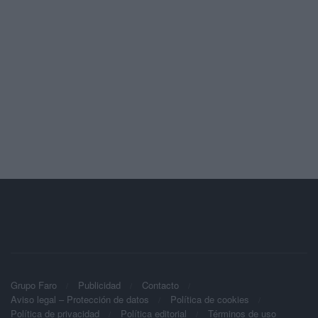
Grupo Faro
Publicidad
Contacto
Aviso legal – Protección de datos
Política de cookies
Política de privacidad
Política editorial
Términos de uso