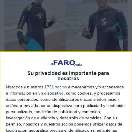
Imágenes cedidas
Su privacidad es importante para
nosotros
Nosotros y nuestros 1731
socios
almacenamos y/o accedemos
a información en un dispositivo, como cookies, y procesamos
Las familias de
dos jóvenes marroquíes
, vecinos de un
datos personales, como identificadores únicos e información
barrio de Tetuán, piden ayuda para conocer su paradero
estándar enviada por un dispositivo para publicidad y contenido
después de que los amigos emprendieran
rumbo a nado
personalizado, medición de publicidad y contenido,
hacia Ceuta
.
investigación de audiencia y desarrollo de servicios.
Con su
permiso, nosotros y nuestros socios podemos utilizar datos de
Se llaman
Mohamed Said Hadiq y Mohamed Didous
, y
localización geográfica precisa e identificación mediante las