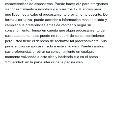
características de dispositivos. Puede hacer clic para otorgarnos
el pasado martes fueron a la playa de Riffien para echarse
su consentimiento a nosotros y a nuestros 1731 socios para
al mar siguiendo una de las
peores rutas
, sin duda de las
que llevemos a cabo el procesamiento previamente descrito. De
más peligrosas, abriéndose a nado para no tener que
forma alternativa, puede acceder a información más detallada y
bordear los espigones.
cambiar sus preferencias antes de otorgar o negar su
consentimiento.
Tenga en cuenta que algún procesamiento de
sus datos personales puede no requerir de su consentimiento,
pero usted tiene el derecho de rechazar tal procesamiento. Sus
preferencias se aplicarán solo a este sitio web. Puede cambiar
sus preferencias o retirar su consentimiento en cualquier
momento volviendo a este sitio y haciendo clic en el botón
"Privacidad" en la parte inferior de la página web.