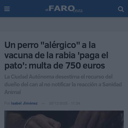
Un perro "alérgico" a la
vacuna de la rabia 'paga el
pato': multa de 750 euros
La Ciudad Autónoma desestima el recurso del
dueño del can al no notificar la reacción a Sanidad
Animal
Por
Isabel Jiménez
30/12/2025 - 11:34