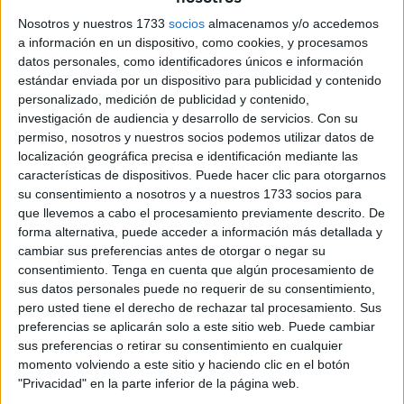
del perro
que había sido sancionado con una
multa de
Nosotros y nuestros 1733
socios
almacenamos y/o accedemos
751 euros
por no cumplir con la
vacunación obligatoria
a información en un dispositivo, como cookies, y procesamos
datos personales, como identificadores únicos e información
contra la rabia.
estándar enviada por un dispositivo para publicidad y contenido
personalizado, medición de publicidad y contenido,
La ironía del caso reside en que
el propietario justificó la
investigación de audiencia y desarrollo de servicios.
Con su
omisión de la vacuna
alegando que su perro era
permiso, nosotros y nuestros socios podemos utilizar datos de
alérgico
, presentando un
informe de un veterinario
localización geográfica precisa e identificación mediante las
privado
de Ceuta.
características de dispositivos. Puede hacer clic para otorgarnos
su consentimiento a nosotros y a nuestros 1733 socios para
Sin embargo, en el intrincado laberinto burocrático, la
que llevemos a cabo el procesamiento previamente descrito. De
forma alternativa, puede acceder a información más detallada y
justificación médica fue
considerada insuficiente
al no
cambiar sus preferencias antes de otorgar o negar su
haber seguido el protocolo administrativo correcto.
consentimiento.
Tenga en cuenta que algún procesamiento de
sus datos personales puede no requerir de su consentimiento,
El origen del conflicto: una
pero usted tiene el derecho de rechazar tal procesamiento. Sus
preferencias se aplicarán solo a este sitio web. Puede cambiar
obligación "sin excepción alguna"
sus preferencias o retirar su consentimiento en cualquier
momento volviendo a este sitio y haciendo clic en el botón
El
procedimiento sancionador
contra el titular del can se
"Privacidad" en la parte inferior de la página web.