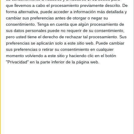
que llevemos a cabo el procesamiento previamente descrito. De
Pues aquí está El Faro de Ceuta para intentar arrojar luz y
forma alternativa, puede acceder a información más detallada y
dar a conocer esta medida.
cambiar sus preferencias antes de otorgar o negar su
consentimiento.
Tenga en cuenta que algún procesamiento de
Lo primero que se tiene que saber es que este permiso
se
sus datos personales puede no requerir de su consentimiento,
amplía a las 19 semanas
. De estas,
17 se podrán usar
pero usted tiene el derecho de rechazar tal procesamiento. Sus
preferencias se aplicarán solo a este sitio web. Puede cambiar
justo después del nacimiento
o la adopción
del bebé,
sus preferencias o retirar su consentimiento en cualquier
pero se pueden sumar
otras dos
, totalmente
momento volviendo a este sitio y haciendo clic en el botón
remuneradas, hasta que el menor cumpla los ocho años.
"Privacidad" en la parte inferior de la página web.
De este montante,
seis semanas se deben tomar
obligatoriamente tras el parto o adopción
, de manera
ininterrumpida. Las
11 restantes podrán ser usadas
durante el primer año de vida del bebé
por parte de los
progenitores.
A todo ello se le puede
sumar los días de lactancia
. Por
lo que si una persona decide solicitar estas de forma
consecutiva se podrían llegar a
22 semanas de permiso