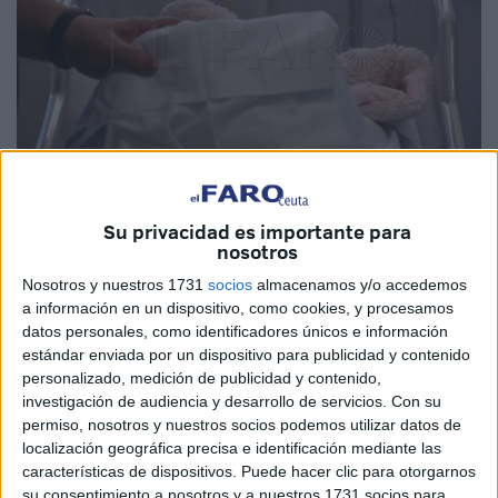
Su privacidad es importante para
Imagen de archivo
nosotros
Nosotros y nuestros 1731
socios
almacenamos y/o accedemos
a información en un dispositivo, como cookies, y procesamos
datos personales, como identificadores únicos e información
El Congreso de los Diputados convalidó este pasado
estándar enviada por un dispositivo para publicidad y contenido
martes el real decreto-ley por el que se amplían los
personalizado, medición de publicidad y contenido,
permisos de nacimiento y cuidado del bebé
. Una
investigación de audiencia y desarrollo de servicios.
Con su
medida muy beneficiosa para muchos vecinos de Ceuta
permiso, nosotros y nuestros socios podemos utilizar datos de
localización geográfica precisa e identificación mediante las
que aun generan muchas dudas entre las personas
características de dispositivos. Puede hacer clic para otorgarnos
interesadas en solicitarlo.
su consentimiento a nosotros y a nuestros 1731 socios para