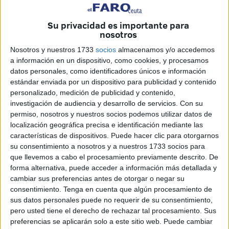
A preguntas de los periodistas sobre
qué va a pasar con
Su privacidad es importante para
nosotros
el director del CETI
, si no
abrió el protocolo
tras la
denuncia de una
enfermera
o incluso le pidió que no
Nosotros y nuestros 1733
socios
almacenamos y/o accedemos
denunciara, Pérez se ha limitado a señalar que eso
está
a información en un dispositivo, como cookies, y procesamos
datos personales, como identificadores únicos e información
siendo coordinado por Madrid
y serán ellos los que
estándar enviada por un dispositivo para publicidad y contenido
tomen la decisión definitiva. “Están investigando y
personalizado, medición de publicidad y contenido,
daremos cuenta cuando sepamos algo”.
investigación de audiencia y desarrollo de servicios.
Con su
permiso, nosotros y nuestros socios podemos utilizar datos de
Pérez no ha aclarado
si finalmente habrá un cese
, ha
localización geográfica precisa e identificación mediante las
señalado que ellos enviaron todo lo necesario al
características de dispositivos. Puede hacer clic para otorgarnos
su consentimiento a nosotros y a nuestros 1733 socios para
Ministerio de Inclusión, Seguridad Social y
que llevemos a cabo el procesamiento previamente descrito. De
Migraciones que son los que han abierto una
forma alternativa, puede acceder a información más detallada y
investigación
para verificar el cumplimiento de los
cambiar sus preferencias antes de otorgar o negar su
protocolos y normas que rigen nuestros centros del
consentimiento.
Tenga en cuenta que algún procesamiento de
sus datos personales puede no requerir de su consentimiento,
sistema de acogida.
pero usted tiene el derecho de rechazar tal procesamiento. Sus
preferencias se aplicarán solo a este sitio web. Puede cambiar
“Una vez tuvimos conocimiento, pusimos todo en mano del