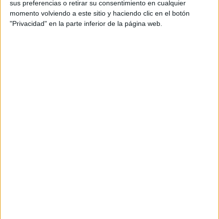
sus preferencias o retirar su consentimiento en cualquier
ministerio de una decisión que todavía no tenemos
momento volviendo a este sitio y haciendo clic en el botón
conocimiento”.
"Privacidad" en la parte inferior de la página web.
Además, Pérez ha señalado que
condenan siempre
cualquier agresión
, que “se ha probado que ha existido
ya que la Justicia así lo ha dicho”.