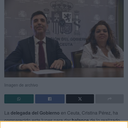
Imagen de archivo
La
delegada del Gobierno
en Ceuta, Cristina Pérez, ha
comparecido este lunes para dar
balance
de lo realizado
durante los
primeros 6 meses del 2025.