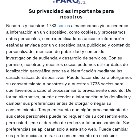
Su privacidad es importante para
“Espero que defienda los intereses de los ceutíes, que sea
nosotros
consecuente con nuestros intereses y vote a favor de ese
Nosotros y nuestros 1733
socios
almacenamos y/o accedemos
reparto”, ha indicado a los periodistas la propia Pérez,
a información en un dispositivo, como cookies, y procesamos
quien ya, hace unas semanas, le recomendaba a Celaya
datos personales, como identificadores únicos e información
romper la disciplina de voto por beneficiar a Ceuta.
estándar enviada por un dispositivo para publicidad y contenido
personalizado, medición de publicidad y contenido,
Pérez ha indicado que por parte del
Gobierno de España
investigación de audiencia y desarrollo de servicios.
Con su
se han tomado las medidas posibles para que los menores
permiso, nosotros y nuestros socios podemos utilizar datos de
localización geográfica precisa e identificación mediante las
extranjeros no acompañados no se queden en Ceuta,
características de dispositivos. Puede hacer clic para otorgarnos
atendiendo las peticiones de auxilio cursadas por los
su consentimiento a nosotros y a nuestros 1733 socios para
territorios más castigados como esta ciudad o,
que llevemos a cabo el procesamiento previamente descrito. De
especialmente, Canarias.
forma alternativa, puede acceder a información más detallada y
cambiar sus preferencias antes de otorgar o negar su
“Necesitamos el voto del
PP
”, ha resaltado, y “yo le
consentimiento.
Tenga en cuenta que algún procesamiento de
sus datos personales puede no requerir de su consentimiento,
pregunté al señor Celaya qué iba a hacer, si va a defender
pero usted tiene el derecho de rechazar tal procesamiento. Sus
los intereses de Ceuta o los del señor Feijóo, pero no ha
preferencias se aplicarán solo a este sitio web. Puede cambiar
contestado”, ha expuesto.
sus preferencias o retirar su consentimiento en cualquier