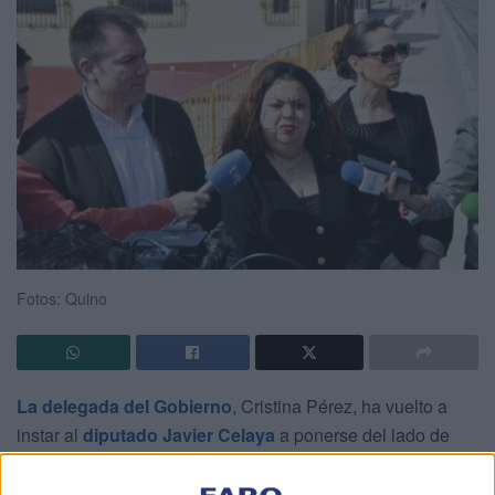
Fotos: Quino
La delegada del Gobierno
, Cristina Pérez, ha vuelto a
instar al
diputado Javier Celaya
a ponerse del lado de
Ceuta en la votación del decreto ley sobre
reparto de
menores
que llega este jueves al Congreso.