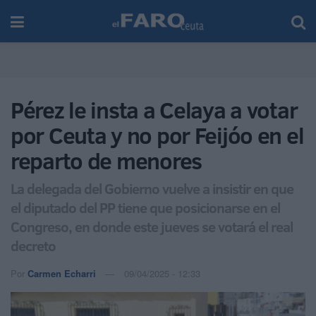
Pérez le insta a Celaya a votar
por Ceuta y no por Feijóo en el
reparto de menores
La delegada del Gobierno vuelve a insistir en que
el diputado del PP tiene que posicionarse en el
Congreso, en donde este jueves se votará el real
decreto
Por
Carmen Echarri
09/04/2025 - 12:33