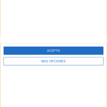
Rugby
Related
Posts
La contracrónica del Ceuta-Málaga:
Faltan fichajes, pero sobran los motivos
para ilusionarse
HACE 16 HORAS
ACEPTO
El Colegio de Médicos pide a Mónica
MÁS OPCIONES
García medidas urgentes ante la
"catástrofe asistencial" en Ceuta
HACE 2 DÍAS
La AD Ceuta conquista el XII Trofeo de
Feria (2-1)
HACE 2 DÍAS
La huida en phantom de un traficante de