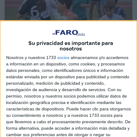
Su privacidad es importante para
nosotros
Nosotros y nuestros 1733
socios
almacenamos y/o accedemos
a información en un dispositivo, como cookies, y procesamos
datos personales, como identificadores únicos e información
Fotos: Fernando Morcillo
estándar enviada por un dispositivo para publicidad y contenido
personalizado, medición de publicidad y contenido,
investigación de audiencia y desarrollo de servicios.
Con su
permiso, nosotros y nuestros socios podemos utilizar datos de
localización geográfica precisa e identificación mediante las
En la mañana de este sábado ha tenido lugar el curso
características de dispositivos. Puede hacer clic para otorgarnos
formativo
‘World Rugby Level 1’
en Ceuta por parte de
su consentimiento a nosotros y a nuestros 1733 socios para
técnicos de la Federación de Rugby. Este curso se ha
que llevemos a cabo el procesamiento previamente descrito. De
impartido en las
pistas de atletismo
de Loma Margarita.
forma alternativa, puede acceder a información más detallada y
cambiar sus preferencias antes de otorgar o negar su