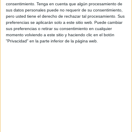
Esta formación consiste en el “primer curso de monitores”
consentimiento.
Tenga en cuenta que algún procesamiento de
sus datos personales puede no requerir de su consentimiento,
hasta niños de 12 años
. En el día de hoy, concretamente,
pero usted tiene el derecho de rechazar tal procesamiento. Sus
“estamos trabajando con la escuela que empezó en
preferencias se aplicarán solo a este sitio web. Puede cambiar
noviembre”, afirma Paulino González, vicepresidente de la
sus preferencias o retirar su consentimiento en cualquier
federación de rugby
de Ceuta.
momento volviendo a este sitio y haciendo clic en el botón
"Privacidad" en la parte inferior de la página web.
Sobre el césped han asistido unos 50 niños y niñas donde
han practicado y
realizado ejercicios
liderados por los
técnicos de la federación, donde se ha podido contemplar
la cantidad de jóvenes que había en el verde y las ganas
que le ponían para hacer estas actividades.
“Tenemos niños de todas las edades, de cinco, seis años y
hasta de 16, pero estos últimos no han venido hoy porque
están jugando un torneo en Jaén con el equipo de San
Roque”, comenta ‘Coco’ como le conoce todo el mundo.
Todos los sábados, los técnicos hacen actividades con la