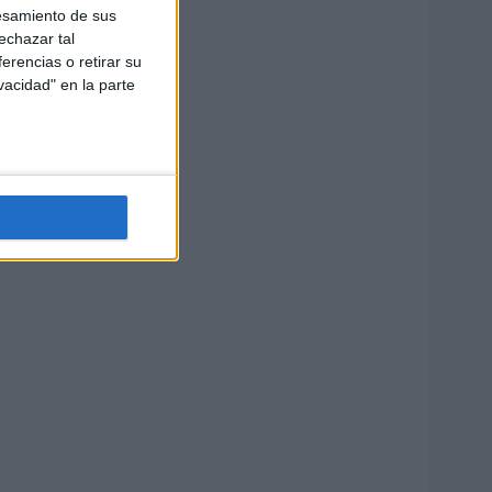
esamiento de sus
echazar tal
erencias o retirar su
vacidad" en la parte