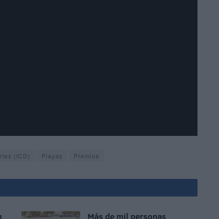
rtes (ICD)
Playas
Premios
n
Más de mil personas