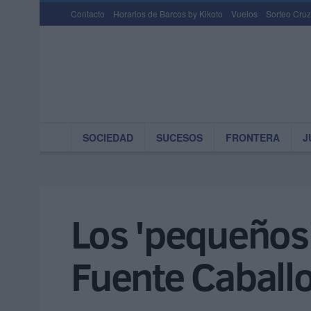
Contacto
Horarios de Barcos by Kikoto
Vuelos
Sorteo Cruz
SOCIEDAD
SUCESOS
FRONTERA
J
Los 'pequeños
Fuente Caball