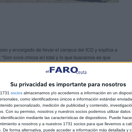
uceo y encargado de llevar el campus del ICD y explica a
: "Son once chicos en total y lo que buscamos es que
s de curso", detalló el monitor.
mpus de buceo: "La primera semana es teoría para la
Su privacidad es importante para nosotros
imos días serán destinados a buceo recreativo".
s 1731
socios
almacenamos y/o accedemos a información en un disposit
sonales, como identificadores únicos e información estándar enviada 
ntenido personalizado, medición de publicidad y contenido, investigaci
os.
Con su permiso, nosotros y nuestros socios podemos utilizar datos 
identificación mediante las características de dispositivos. Puede hacer
ntimiento a nosotros y a nuestros 1731 socios para que llevemos a ca
. De forma alternativa, puede acceder a información más detallada y 