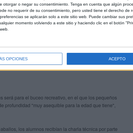
e otorgar o negar su consentimiento.
Tenga en cuenta que algún proc
iniciarse en esto del buceo
, al montar los equipos
de no requerir de su consentimiento, pero usted tiene el derecho de r
ole el buceo”.
referencias se aplicarán solo a este sitio web. Puede cambiar sus pref
alquier momento volviendo a este sitio y haciendo clic en el botón "Pri
 web.
buceo obtiene la
titulación de doce metros de
en dos o tres metros para que no haya ningún problema ya
ÁS OPCIONES
ACEPTO
s será para el buceo recreativo, en el que los pequeños
de profundidad "muy asequible para la edad que tiene",
aballos, los alumnos recibían la charla técnica por parte