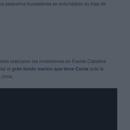
os pequeños buceadores se enfundaban su traje de
ores realizaron las inmersiones en Fuente Caballos
tar el
gran fondo marino que tiene Ceuta
ante la
a zona.