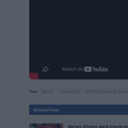
Tags:
Buceo
educación
Instituto Ceutí de Depo
Related
Posts
Varios títulos para Ceuta e