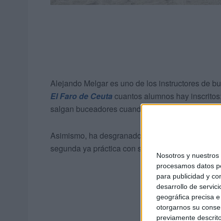
Alejando Melgar es uno de los instructores de b
El Faro de Ceuta
cuantos alumnos hay inscritos
salgan buceadores cuando acaben las dos semana
Asimismo, ha desgranado cómo funciona este ca
segunda ya práctica con sus equipos, los dos últ
Nosotros y nuestro
procesamos datos per
para publicidad y co
desarrollo de servici
geográfica precisa e 
otorgarnos su conse
previamente descrito