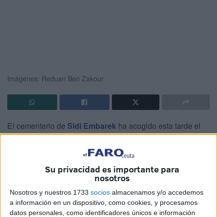
Imágenes: Reduan Ben Zakour
El cementerio de
Sidi Embarek
ha acogido esta tarde el
entierro de Maher, el niño de 8 años que murió en un
hospital de la Península aquejado de
leucemia
. Se pudo
recaudar
el
dinero necesario
para trasladar su cuerpo a
Su privacidad es importante para
Ceuta en donde ha recibido sepultura en presencia de
nosotros
familiares y quienes lucharon desde distintos ámbitos por
Nosotros y nuestros 1733
socios
almacenamos y/o accedemos
él.
a información en un dispositivo, como cookies, y procesamos
datos personales, como identificadores únicos e información