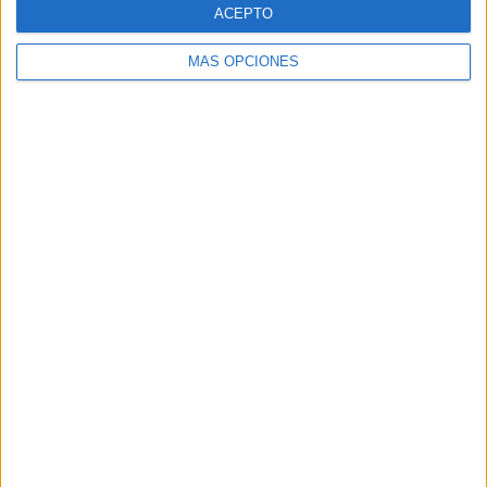
ACEPTO
MÁS OPCIONES
Tags:
Comunidad Musulmana
Salud
Sidi Embarek
Related
Posts
Ingesa presta 329 asistencias en Ceuta
en 24 horas por la presión migratoria
HACE 15 HORAS
Seguridad privada en el cementerio
musulmán tras el desalojo de 700
personas
HACE 16 HORAS