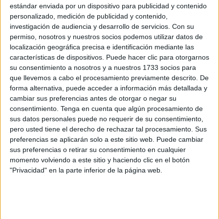
Este lunes se conocía la triste noticia de su muerte en el
estándar enviada por un dispositivo para publicidad y contenido
hospital San Joan de Deu, en Barcelona. Allí estaba
personalizado, medición de publicidad y contenido,
investigación de audiencia y desarrollo de servicios.
Con su
recibiendo un tratamiento a base de células CART,
permiso, nosotros y nuestros socios podemos utilizar datos de
habiéndose conseguido la autorización ministerial para
localización geográfica precisa e identificación mediante las
dispensárselo ya que al ser tan específico no podía
características de dispositivos. Puede hacer clic para otorgarnos
administrársele sin ese requisito.
su consentimiento a nosotros y a nuestros 1733 socios para
que llevemos a cabo el procesamiento previamente descrito. De
forma alternativa, puede acceder a información más detallada y
cambiar sus preferencias antes de otorgar o negar su
consentimiento.
Tenga en cuenta que algún procesamiento de
sus datos personales puede no requerir de su consentimiento,
pero usted tiene el derecho de rechazar tal procesamiento. Sus
preferencias se aplicarán solo a este sitio web. Puede cambiar
sus preferencias o retirar su consentimiento en cualquier
momento volviendo a este sitio y haciendo clic en el botón
"Privacidad" en la parte inferior de la página web.