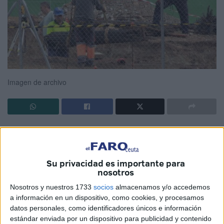
Imagen de archivo
La Federación de Industria, Construcción y Agro de
UGT
ha elaborado una guía para
prevenir los golpes de calor
durante la
jornada laboral
de los trabajadores que tengan
Su privacidad es importante para
que desempeñar su labor durante este verano en Ceuta.
nosotros
Nosotros y nuestros 1733
socios
almacenamos y/o accedemos
Una prevención ante las altas temperaturas que se ha
a información en un dispositivo, como cookies, y procesamos
tenido en cuenta para la firma del Calendario Laboral, en
datos personales, como identificadores únicos e información
la que
empresarios
y
sindicatos
han acordados que, en
estándar enviada por un dispositivo para publicidad y contenido