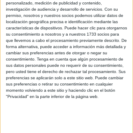
casos en los que la AEMET emita un aviso por este tipo de
personalizado, medición de publicidad y contenido,
investigación de audiencia y desarrollo de servicios.
Con su
fenómeno y las medidas preventivas no garanticen la
permiso, nosotros y nuestros socios podemos utilizar datos de
protección del empleado, se prohibirá desarrollar
localización geográfica precisa e identificación mediante las
determinadas tareas durante las horas del día en las que
características de dispositivos. Puede hacer clic para otorgarnos
se encuentren activos los avisos.
su consentimiento a nosotros y a nuestros 1733 socios para
que llevemos a cabo el procesamiento previamente descrito. De
Asimismo, desde la formación señalan que en estos casos
forma alternativa, puede acceder a información más detallada y
cambiar sus preferencias antes de otorgar o negar su
“resultará obligatorio la adaptación de las condiciones de
consentimiento.
Tenga en cuenta que algún procesamiento de
trabajo, incluida la reducción o modificación de las horas
sus datos personales puede no requerir de su consentimiento,
de desarrollo de la jornada prevista”.
pero usted tiene el derecho de rechazar tal procesamiento. Sus
preferencias se aplicarán solo a este sitio web. Puede cambiar
Además, entre otras medidas, estará también el
sus preferencias o retirar su consentimiento en cualquier
establecimiento obligatorio de pausas para favorecer la
momento volviendo a este sitio y haciendo clic en el botón
"Privacidad" en la parte inferior de la página web.
recuperación a estas exposiciones y la organización de
rotaciones del personal a lugares o trabajos de menor
exposición.
Por otra parte, se deberá limitar en lo posible, durante las