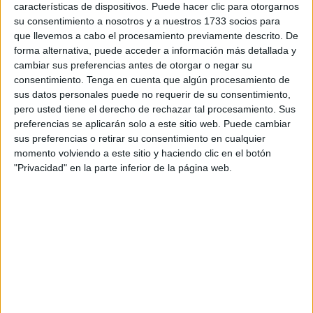
nueva ‘Guerrera Naranja’ para lo que resta de temporada,
características de dispositivos. Puede hacer clic para otorgarnos
su consentimiento a nosotros y a nuestros 1733 socios para
según apuntaba el club.
que llevemos a cabo el procesamiento previamente descrito. De
forma alternativa, puede acceder a información más detallada y
La jugadora sevillana
procede del Marqués de Nervión
cambiar sus preferencias antes de otorgar o negar su
de la máxima categoría juvenil, es decir, División de Honor.
consentimiento.
Tenga en cuenta que algún procesamiento de
La joven futbolista podrá aportar su calidad como ala/cierre
sus datos personales puede no requerir de su consentimiento,
y ayudar al equipo en todo lo posible para alcanzar el
pero usted tiene el derecho de rechazar tal procesamiento. Sus
preferencias se aplicarán solo a este sitio web. Puede cambiar
objetivo marcado.
sus preferencias o retirar su consentimiento en cualquier
momento volviendo a este sitio y haciendo clic en el botón
Este sería el séptimo fichaje que realiza el CD Camoens.
"Privacidad" en la parte inferior de la página web.
La primera en llegar fue Davinia, quien se adaptó
rápidamente a la idea de juego de Quintana. Tras ella
llegó
Tamiris
, que se está convirtiendo en un pilar
fundamental de las ‘Guerrera Naranjas’ con su acierto de
cara a portería. La guardameta, Inés, volvió a la entidad
caballas con el objetivo de ser el muro del Camoens. Los
tres últimos refuerzos fueron Anaraida,
Alba Otero y
Nerea Miralles
, jugadoras de gran nivel y experiencia en