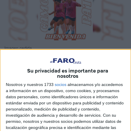
Imagen cedida
Su privacidad es importante para
nosotros
El Club Deportivo Camoens
continúa en su lucha para
alcanzar el objetivo. Para ello, la entidad naranja sigue
Nosotros y nuestros 1733
socios
almacenamos y/o accedemos
a información en un dispositivo, como cookies, y procesamos
reforzando sus filas, con el fin de seguir manteniendo la
datos personales, como identificadores únicos e información
dinámica positiva y conseguir la salvación al
final de la
estándar enviada por un dispositivo para publicidad y contenido
temporada
.
personalizado, medición de publicidad y contenido,
investigación de audiencia y desarrollo de servicios.
Con su
Esta vez, el Camoens anunciaba, a través de sus redes
permiso, nosotros y nuestros socios podemos utilizar datos de
sociales, el fichaje de Pati, quien se convertirá en una
localización geográfica precisa e identificación mediante las