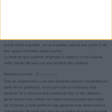
Vuelvo a decir , son un ejército, con sus cabecillas , estrategia y
armamento.
Y están tanteando el terreno con los actos violentos que se
producen a diario , las violaciones , la aplicación de la sharia en
los barrios en los que se asientan y adueñan , por poner
algunos ejemplos.
No quisiera verlo , pero a este paso lo veré : el día que decidan
actuar sobre el pueblo , no va a quedar cabeza que cortar. Y de
éso, estos criminales saben mucho.
Lo triste es que nuestros dirigentes lo saben y no les importa
nada. Huirán del país con sus bolsillos bien repletos.
Realista
comentó:
hace 7 años
Esto es vergonzoso y una total despreocupación consentida por
parte de los gobiernos, no es justo que se solucione esta
situación tal y como se esta realizando hoy en día, dejando
ganar dinero a las mafias con vidas humanas para que salten
las fronteras y cada gobierno siga ganando mas dinero para la
manutención de cada uno, esto es un trafico humano con todas