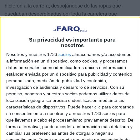
hicieron a la carrera, despojándose de las ropas que
quedaban desperdigadas por toda la carretera que
comunica Benzú con el centro de estancia temporal de
inmigrantes, en el Jaral.
Su privacidad es importante para
En Marruecos quedaban varios agentes heridos. En un
nosotros
comunicado indicaron que habían bloqueado la entrada de
Nosotros y nuestros 1733
socios
almacenamos y/o accedemos
buena parte de los inmigrantes, sufriendo bajas
a información en un dispositivo, como cookies, y procesamos
importantes entre los agentes y registrando varios casos
datos personales, como identificadores únicos e información
estándar enviada por un dispositivo para publicidad y contenido
de inmigrantes heridos. En Ceuta el panorama no variaba
personalizado, medición de publicidad y contenido,
mucho:
once guardias civiles tenían que ser atendidos
investigación de audiencia y desarrollo de servicios.
Con su
en la Clínica Septem por lesiones varias
, básicamente
permiso, nosotros y nuestros socios podemos utilizar datos de
golpes por el forcejeo con los subsaharianos y afectación
localización geográfica precisa e identificación mediante las
características de dispositivos. Puede hacer clic para otorgarnos
en los ojos y partes del cuerpo al haber recibido ácido de
su consentimiento a nosotros y a nuestros 1733 socios para
batería. 16 inmigrantes también fueron atendidos por
que llevemos a cabo el procesamiento previamente descrito. De
heridas con las mismas causas y solo uno ingresó en el
forma alternativa, puede acceder a información más detallada y
HUCE al presentar rotura en el dedo de un pie recibiendo
cambiar sus preferencias antes de otorgar o negar su
consentimiento.
Tenga en cuenta que algún procesamiento de