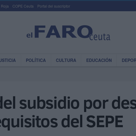
 Roja
COPE Ceuta
Portal del suscriptor
USTICIA
POLÍTICA
CULTURA
EDUCACIÓN
DEPO
el subsidio por de
equisitos del SEPE