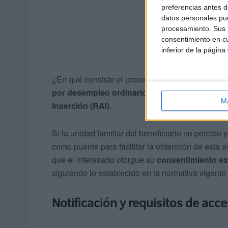
preferencias antes d
datos personales pue
procesamiento. Sus p
consentimiento en cu
inferior de la página
¿En qué consiste el proceso de transición? Este
por desempleo ordinario
, el
subsidio extraor
M
Inserción (RAI)
.
Si la unidad familiar del beneficiario no percibe
como puente para facilitar la obtención de esta 
que el interesado otorgue su
consentimiento e
siguiendo lo establecido en la normativa vigente 
Notificación y requisitos de acc