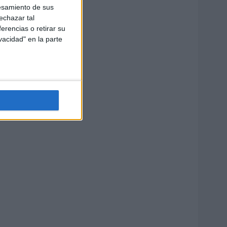
esamiento de sus
echazar tal
erencias o retirar su
vacidad" en la parte