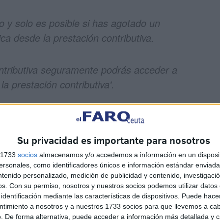
 y solo es posible si has agotado un
ca desde la prestación contributiva.
ontributiva seguramente podrás acceder a
a prestación contributiva'.
cember 26, 2025
Su privacidad es importante para nosotros
l subsidio por desempleo
s 1733
socios
almacenamos y/o accedemos a información en un disposit
sonales, como identificadores únicos e información estándar enviada 
 su ayuda económica sin haber logrado la
reinserción
ntenido personalizado, medición de publicidad y contenido, investigaci
ción social
queda disponible. Para estos casos, el
os.
Con su permiso, nosotros y nuestros socios podemos utilizar datos 
identificación mediante las características de dispositivos. Puede hacer
 el
acceso al Ingreso Mínimo Vital
, asegurando que los
ntimiento a nosotros y a nuestros 1733 socios para que llevemos a ca
ar su prestación.
. De forma alternativa, puede acceder a información más detallada y 