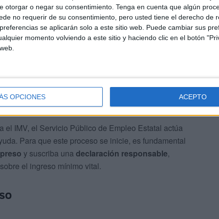
e otorgar o negar su consentimiento.
Tenga en cuenta que algún proc
de no requerir de su consentimiento, pero usted tiene el derecho de r
referencias se aplicarán solo a este sitio web. Puede cambiar sus pref
alquier momento volviendo a este sitio y haciendo clic en el botón "Pri
 web.
 procedimiento se aplica cuando se agota el
subsidio
dinario por desempleo (SED)
o la
Renta Activa de
ÁS OPCIONES
ACEPTO
 ya el IMV, el Servicio Público de Empleo Estatal actúa
ayuda. Para que este proceso se inicie, es fundamental
xpreso
y suscriba una
declaración responsable
,
sobre el ingreso mínimo vital.
eso