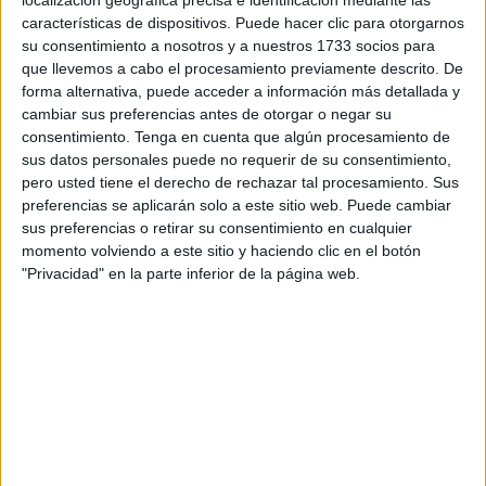
localización geográfica precisa e identificación mediante las
de la ruptura del ayuno. Los vecinos de esta parte de
características de dispositivos. Puede hacer clic para otorgarnos
Ceuta se han visto
de nuevo sin suministro eléctrico
en
su consentimiento a nosotros y a nuestros 1733 socios para
el momento del iftar, teniendo que rezar a oscuras en las
que llevemos a cabo el procesamiento previamente descrito. De
dos mezquitas de la zona y sin escuchar la llamada del
forma alternativa, puede acceder a información más detallada y
cambiar sus preferencias antes de otorgar o negar su
rezo.
consentimiento.
Tenga en cuenta que algún procesamiento de
sus datos personales puede no requerir de su consentimiento,
“Es una vergüenza”, cuentan indignados exigiendo tener
pero usted tiene el derecho de rechazar tal procesamiento. Sus
una respuesta que apunte al origen de lo ocurrido.
preferencias se aplicarán solo a este sitio web. Puede cambiar
sus preferencias o retirar su consentimiento en cualquier
La falta de suministro eléctrico de ayer comprendió desde
momento volviendo a este sitio y haciendo clic en el botón
la ruptura del ayuno hasta casi las ocho de esta mañana
"Privacidad" en la parte inferior de la página web.
cuando se ha recuperado.
Poco ha durado la tranquilidad. A las siete y media de hoy,
de nuevo se quedan sin luz. Vuelta a empezar: no se
puede cocinar, no se puede rezar en los templos en
condiciones y muchos han perdido alimentos que tenían
guardados en la nevera.