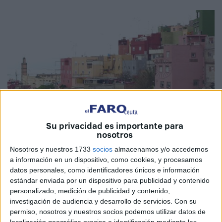
Su privacidad es importante para
nosotros
Imágenes: Archivo/cedida
Nosotros y nuestros 1733
socios
almacenamos y/o accedemos
a información en un dispositivo, como cookies, y procesamos
datos personales, como identificadores únicos e información
estándar enviada por un dispositivo para publicidad y contenido
Segundo día consecutivo que en pleno
Ramadán
una
personalizado, medición de publicidad y contenido,
parte de la
barriada del Príncipe
se queda
sin luz
. Ha
investigación de audiencia y desarrollo de servicios.
Con su
vuelto a pasar esta misma tarde coincidiendo con la hora
permiso, nosotros y nuestros socios podemos utilizar datos de