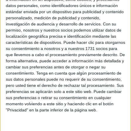
coronavirus
.
datos personales, como identificadores únicos e información
estándar enviada por un dispositivo para publicidad y contenido
Ahora que los casos en nuestra ciudad se están
personalizado, medición de publicidad y contenido,
incrementando y ya hemos sobrepasado el número de
investigación de audiencia y desarrollo de servicios.
Con su
permiso, nosotros y nuestros socios podemos utilizar datos de
cincuenta, el Parque Marítimo del Mediterráneo se ha
localización geográfica precisa e identificación mediante las
convertido en un bálsamo para los ceutíes que no han
características de dispositivos. Puede hacer clic para otorgarnos
salido de nuestra ciudad durante el presente mes de
su consentimiento a nosotros y a nuestros 1731 socios para
agosto.
que llevemos a cabo el procesamiento previamente descrito. De
forma alternativa, puede acceder a información más detallada y
cambiar sus preferencias antes de otorgar o negar su
consentimiento.
Tenga en cuenta que algún procesamiento de
sus datos personales puede no requerir de su consentimiento,
pero usted tiene el derecho de rechazar tal procesamiento. Sus
preferencias se aplicarán solo a este sitio web. Puede cambiar
Este domingo de agosto la normalidad era absoluta en las
sus preferencias o retirar su consentimiento en cualquier
momento volviendo a este sitio y haciendo clic en el botón
instalaciones cumpliéndose con las medidas que ya
"Privacidad" en la parte inferior de la página web.
fueron establecidas para que el funcionamiento de las
instalaciones fuera el adecuado, donde la principal medida
fue la reducción del aforo a menos de un cincuenta por