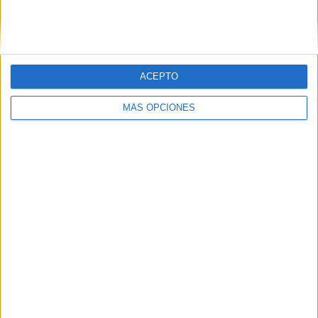
HACE 2 SEMANAS
Loquillo trae el rock and roll al Parque
Marítimo
HACE 2 SEMANAS
ACEPTO
Fin a un II Torneo de Feria de alto nivel
MÁS OPCIONES
HACE 1 MES