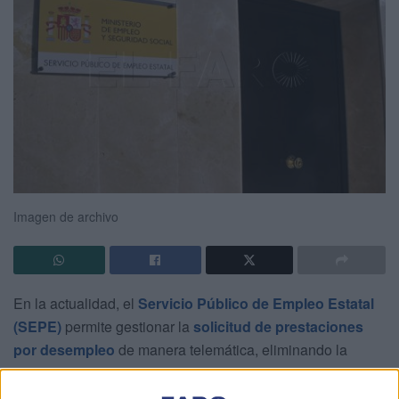
Imagen de archivo
En la actualidad, el
Servicio Público de Empleo Estatal
(SEPE)
permite gestionar la
solicitud de prestaciones
por desempleo
de manera telemática, eliminando la
necesidad de desplazamientos físicos a las oficinas,
incluyendo en Ceuta.