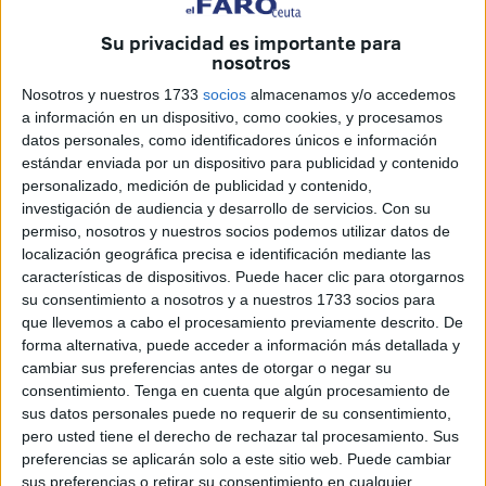
Su privacidad es importante para
Este sistema centralizado, conocido como
Solicitud
nosotros
Única
, facilita el acceso a diversos tipos de ayudas
Nosotros y nuestros 1733
socios
almacenamos y/o accedemos
dependiendo de la situación laboral y personal de cada
a información en un dispositivo, como cookies, y procesamos
ciudadano.
datos personales, como identificadores únicos e información
estándar enviada por un dispositivo para publicidad y contenido
Pero, para que el proceso sea exitoso, es fundamental
personalizado, medición de publicidad y contenido,
seguir una serie de pasos estructurados que garantizan
investigación de audiencia y desarrollo de servicios.
Con su
que la información llegue correctamente a los gestores del
permiso, nosotros y nuestros socios podemos utilizar datos de
SEPE. A continuación, detallamos todo el procedimiento
localización geográfica precisa e identificación mediante las
características de dispositivos. Puede hacer clic para otorgarnos
basado en la normativa técnica vigente.
su consentimiento a nosotros y a nuestros 1733 socios para
que llevemos a cabo el procesamiento previamente descrito. De
Paso 1. Requisitos previos y acceso
forma alternativa, puede acceder a información más detallada y
cambiar sus preferencias antes de otorgar o negar su
al sistema
consentimiento.
Tenga en cuenta que algún procesamiento de
sus datos personales puede no requerir de su consentimiento,
Antes de iniciar cualquier trámite, el usuario debe
pero usted tiene el derecho de rechazar tal procesamiento. Sus
asegurarse de cumplir con un requisito indispensable:
preferencias se aplicarán solo a este sitio web. Puede cambiar
sus preferencias o retirar su consentimiento en cualquier