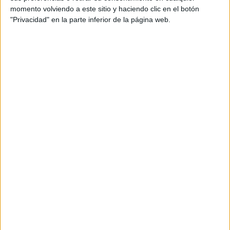
disponer de un medio de
autentificación y firma digital
.
momento volviendo a este sitio y haciendo clic en el botón
Los sistemas aceptados son:
"Privacidad" en la parte inferior de la página web.
Certificado Digital
.
DNI electrónico (DNIe)
.
Sistema Cl@ve
(Usuario y contraseña).
Además de la identificación, es obligatorio estar inscrito
como
demandante de empleo
en el servicio autonómico
correspondiente o en el SEPE si se reside en Ceuta o
Melilla.
Una vez dentro de la Sede Electrónica, al pulsar en
“Acceso Solicitudes”, el sistema mostrará las opciones
personalizadas según el perfil del usuario.
Paso 2: Selección del tipo de