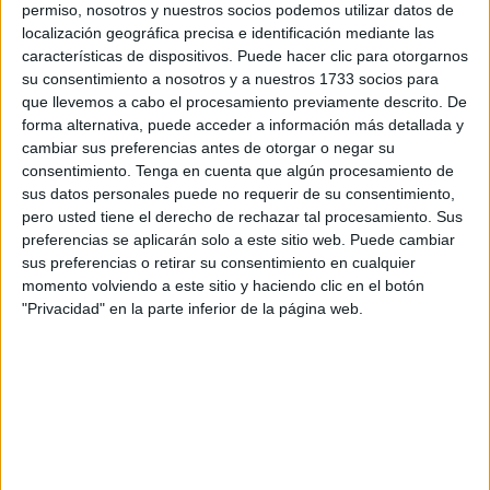
Tal y como ha publicado este martes el Ministerio de
permiso, nosotros y nuestros socios podemos utilizar datos de
Trabajo, Migraciones y Seguridad Social, la cifra de
localización geográfica precisa e identificación mediante las
parados en España ha bajado en 77.044 personas en los
características de dispositivos. Puede hacer clic para otorgarnos
su consentimiento a nosotros y a nuestros 1733 socios para
últimos doce meses, situando el ritmo de disminución
que llevemos a cabo el procesamiento previamente descrito. De
interanual en el 2,37%. Respecto al mes anterior, el
forma alternativa, puede acceder a información más detallada y
número de desempleados ha subido en 97.948 personas,
cambiar sus preferencias antes de otorgar o negar su
lo que sitúa a 3.177.659 personas en paro, la cifra más
consentimiento.
Tenga en cuenta que algún procesamiento de
sus datos personales puede no requerir de su consentimiento,
baja en un mes de octubre desde 2008.
pero usted tiene el derecho de rechazar tal procesamiento. Sus
preferencias se aplicarán solo a este sitio web. Puede cambiar
El número de solicitudes de prestaciones a nivel nacional
sus preferencias o retirar su consentimiento en cualquier
registradas en el mes de septiembre de 2019 ascendió a
momento volviendo a este sitio y haciendo clic en el botón
620.621, lo que representa un 4,5% más que el mismo
"Privacidad" en la parte inferior de la página web.
mes del año anterior. Las altas tramitadas han sido
588.599 lo que supone un aumento del 4,1% sobre el mes
de septiembre de 2019.
Lo que refiere a los datos de Ceuta, la ciudad autónoma
refleja que de la cifra total de 12.149 parados, 4.893 son