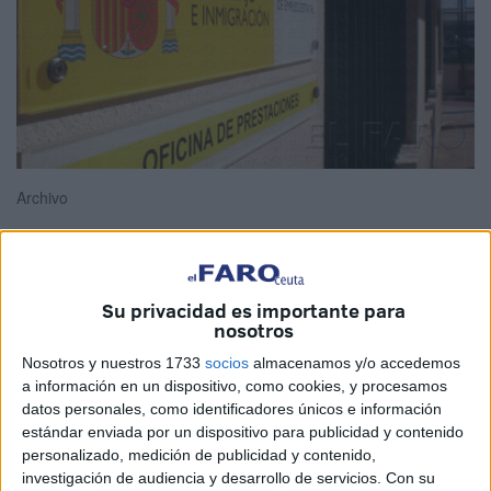
Archivo
Ceuta ha sido la autonomía que porcentualmente más ha
Su privacidad es importante para
nosotros
reducido el
número de parados
, 0,74% respecto al mes
de septiembre. El paro se estabiliza en 12.149 inscritos, lo
Nosotros y nuestros 1733
socios
almacenamos y/o accedemos
a información en un dispositivo, como cookies, y procesamos
que supone
90 personas menos
que el mes anterior. Sin
datos personales, como identificadores únicos e información
embargo, estas cifras no son positivas si se comparan con
estándar enviada por un dispositivo para publicidad y contenido
octubre de 2018, donde había 726 parados menos.
personalizado, medición de publicidad y contenido,
investigación de audiencia y desarrollo de servicios.
Con su