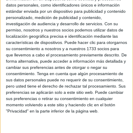
datos personales, como identificadores únicos e información
Baleares (2.534) y Castilla y León (1.035).
estándar enviada por un dispositivo para publicidad y contenido
personalizado, medición de publicidad y contenido,
De acuerdo con los datos que ha hecho públicos el
investigación de audiencia y desarrollo de servicios.
Con su
Ministerio de Trabajo
y que han sido publicados por la
permiso, nosotros y nuestros socios podemos utilizar datos de
Agencia de Noticias EFE, el número total de
localización geográfica precisa e identificación mediante las
desempleados registrados
en las oficinas del Servicio
características de dispositivos. Puede hacer clic para otorgarnos
su consentimiento a nosotros y a nuestros 1733 socios para
Público de Empleo Estatal (
SEPE
) experimentó una
que llevemos a cabo el procesamiento previamente descrito. De
disminución el pasado mes que se ubica en 18.805
forma alternativa, puede acceder a información más detallada y
personas en relación con el mes anterior (-0,77%).
cambiar sus preferencias antes de otorgar o negar su
consentimiento.
Tenga en cuenta que algún procesamiento de
En la comparativa con
noviembre de 2024
, hay que
sus datos personales puede no requerir de su consentimiento,
señalar que el
desempleo descendió
en 161.057
pero usted tiene el derecho de rechazar tal procesamiento. Sus
preferencias se aplicarán solo a este sitio web. Puede cambiar
personas, lo que se traduce en un 6,23%, de forma que el
sus preferencias o retirar su consentimiento en cualquier
paro registrado
, según el Ministerio que dirige Yolanda
momento volviendo a este sitio y haciendo clic en el botón
Díaz, se sitúa en 2.424.961, la cifra más baja para este
"Privacidad" en la parte inferior de la página web.
mes desde 2007.
En términos absolutos, se deja saber que el
paro bajó