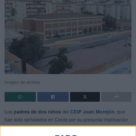
Imagen de archivo
Los
padres de dos niños
del
CEIP Juan Morejón
, que
han sido señalados en Ceuta por su presunta implicación
en un caso de
acoso escolar
, han querido expresar
públicamente su
indignación
ante las informaciones que