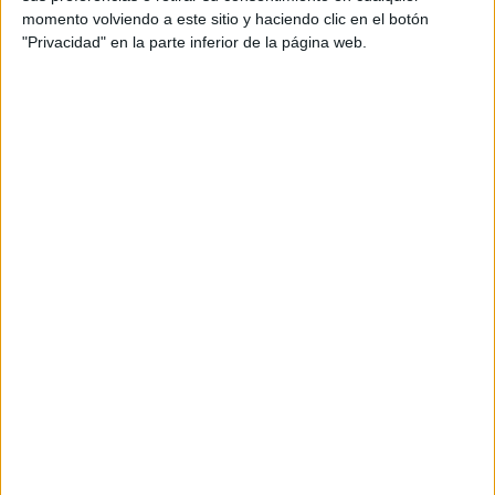
su versión
momento volviendo a este sitio y haciendo clic en el botón
"Privacidad" en la parte inferior de la página web.
Los
padres
se reunirán el
próximo lunes con el
Ministerio de Educación
para ofrecer su versión de los
acontecimientos que afectan a estos dos hermanos de 6º y
2º de Primaria.
En ese encuentro, recordarán que
ya habían denunciado
anteriormente
varios episodios de
agresiones
sufridas
por sus hijos dentro del mismo centro. “Siempre nos
dijeron que eran cosas de niños”, lamentan, al tiempo que
reprochan la
falta de respuesta
por parte de la dirección
del colegio.
Su sorpresa ha sido mayúscula al enterarse de que ahora
sus propios hijos han sido
denunciados por madres de
alumnos de primero y segundo de Primaria
, lo que ha
motivado que el centro haya decidido
apartarlos
temporalmente
mientras se investiga lo sucedido. “No