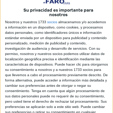
han trascendido en los últimos días.
Su privacidad es importante para
nosotros
Según explican,
es cierto se ha abierto un protocolo de
Nosotros y nuestros 1733
socios
almacenamos y/o accedemos
actuación
, pero insisten en que “
en ningún momento se
a información en un dispositivo, como cookies, y procesamos
ha verificado
que los hechos denunciados hayan ocurrido
datos personales, como identificadores únicos e información
realmente”.
estándar enviada por un dispositivo para publicidad y contenido
personalizado, medición de publicidad y contenido,
Los progenitores subrayan que se trata de
menores de
investigación de audiencia y desarrollo de servicios.
Con su
edad
y que el caso debía mantenerse en
permiso, nosotros y nuestros socios podemos utilizar datos de
localización geográfica precisa e identificación mediante las
confidencialidad
hasta esclarecer los hechos.
características de dispositivos. Puede hacer clic para otorgarnos
su consentimiento a nosotros y a nuestros 1733 socios para
“Nos preocupa profundamente la exposición que están
que llevemos a cabo el procesamiento previamente descrito. De
sufriendo nuestros hijos”, señalan, recordando que la
no
forma alternativa, puede acceder a información más detallada y
divulgación
del caso había sido solicitada desde el
cambiar sus preferencias antes de otorgar o negar su
principio para proteger su bienestar emocional.
consentimiento.
Tenga en cuenta que algún procesamiento de
sus datos personales puede no requerir de su consentimiento,
Reunión con Educación para ofrecer
pero usted tiene el derecho de rechazar tal procesamiento. Sus
preferencias se aplicarán solo a este sitio web. Puede cambiar
sus preferencias o retirar su consentimiento en cualquier