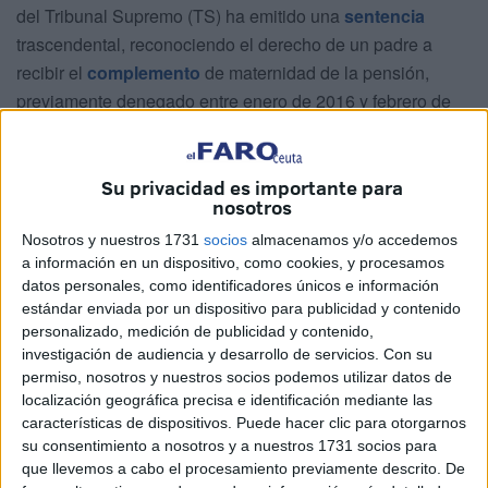
del Tribunal Supremo (TS) ha emitido una
sentencia
trascendental, reconociendo el derecho de un padre a
recibir el
complemento
de maternidad de la pensión,
previamente denegado entre enero de 2016 y febrero de
2021, y de la que han informado medios como
El País
.
Este fallo también establece que el padre tiene derecho a
Su privacidad es importante para
una indemnización por los daños causados, y la cuantía se
nosotros
ha fijado en 1.800 euros. La relevancia de esta decisión
Nosotros y nuestros 1731
socios
almacenamos y/o accedemos
radica en la unificación de doctrina por parte del alto
a información en un dispositivo, como cookies, y procesamos
tribunal, respaldando no solo la compensación en
datos personales, como identificadores únicos e información
estándar enviada por un dispositivo para publicidad y contenido
cuestión, sino también determinando una cantidad
personalizado, medición de publicidad y contenido,
específica de manera general.
investigación de audiencia y desarrollo de servicios.
Con su
permiso, nosotros y nuestros socios podemos utilizar datos de
La situación se originó cuando el Tribunal de Justicia de la
localización geográfica precisa e identificación mediante las
Unión Europea (TJUE) declaró como discriminatorio el
características de dispositivos. Puede hacer clic para otorgarnos
complemento en diciembre de 2019, aplicable a todas las
su consentimiento a nosotros y a nuestros 1731 socios para
que llevemos a cabo el procesamiento previamente descrito. De
pensiones contributivas de la
Seguridad Social
.