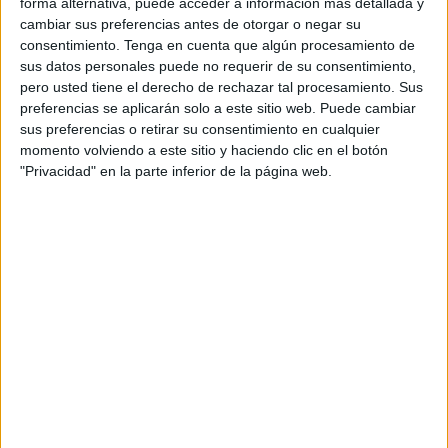
forma alternativa, puede acceder a información más detallada y
cambiar sus preferencias antes de otorgar o negar su
Sin embargo, la corrección por parte de las autoridades
consentimiento.
Tenga en cuenta que algún procesamiento de
gubernamentales no se llevó a cabo hasta febrero de
sus datos personales puede no requerir de su consentimiento,
2021, momento en el cual el Ministerio de Inclusión
pero usted tiene el derecho de rechazar tal procesamiento. Sus
modificó la normativa, denominándola como complemento
preferencias se aplicarán solo a este sitio web. Puede cambiar
sus preferencias o retirar su consentimiento en cualquier
de reducción de brecha de género y destinándola a padres
momento volviendo a este sitio y haciendo clic en el botón
y madres desde el primer hijo.
"Privacidad" en la parte inferior de la página web.
A pesar de este cambio, numerosos padres en toda
España, a quienes se les negó el suplemento en sus
pensiones, recurrieron a los tribunales tras la afirmación
del TJUE de que el diseño inicial creado en 2016 era
discriminatorio.