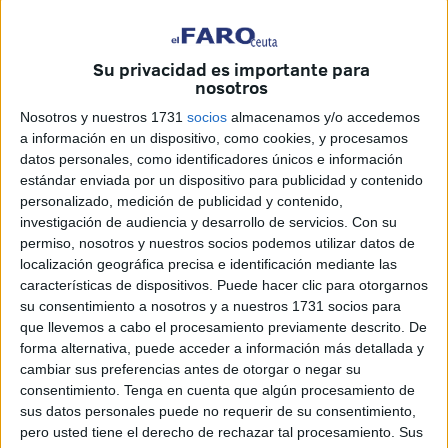
En referencia a la Especializada, en el
Hospital
Universitario
se produjeron un total de 5.337 ingresos con
Su privacidad es importante para
un índice de ocupación del 58%. Asimismo, las
nosotros
intervenciones quirúrgicas se elevaron a 3.360, siendo
Nosotros y nuestros 1731
socios
almacenamos y/o accedemos
2.636 de estas programadas y 724 urgentes. Sobre los
a información en un dispositivo, como cookies, y procesamos
pacientes pendientes de cirugías, Lopera informa que aun
datos personales, como identificadores únicos e información
quedan 787 y que el
tiempo medio de espera
para este
estándar enviada por un dispositivo para publicidad y contenido
servicio es de 82,73 días.
personalizado, medición de publicidad y contenido,
investigación de audiencia y desarrollo de servicios.
Con su
Por otra parte, se contabilizó un total de 58.281 urgencias
permiso, nosotros y nuestros socios podemos utilizar datos de
localización geográfica precisa e identificación mediante las
hospitalarias, lo que supone una media diaria de 160
características de dispositivos. Puede hacer clic para otorgarnos
personas. Además, los tratamientos oncohematológicos y
su consentimiento a nosotros y a nuestros 1731 socios para
médicos del hospital de día ascendieron a 4.245.
que llevemos a cabo el procesamiento previamente descrito. De
forma alternativa, puede acceder a información más detallada y
Sobre los
partos
asistidos en el clínico de Loma
cambiar sus preferencias antes de otorgar o negar su
Colmenar, el director territorial del Ingesa en la ciudad
consentimiento.
Tenga en cuenta que algún procesamiento de
sus datos personales puede no requerir de su consentimiento,
autónoma informa que fueron un total de 618, de los
pero usted tiene el derecho de rechazar tal procesamiento. Sus
cuales 124 se realizaron por cesaría, lo que hace una