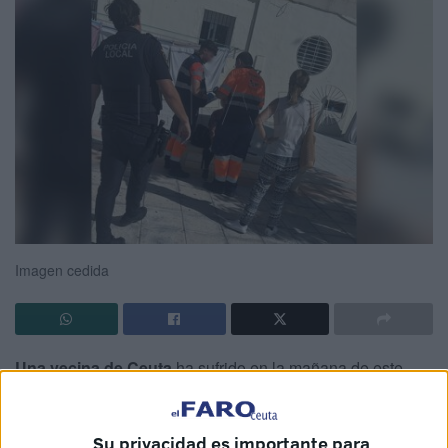
Imagen cedida
Una vecina de Ceuta
ha sufrido en la mañana de este
lunes
una aparatosa caída debido al mal estado de las
baldosas del suelo
.
Su privacidad es importante para