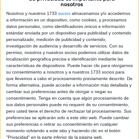
nosotros
El accidente ha ocurrido en la
barriada Miramar Bajo
,
hasta donde han llegado los servicios de emergencia para
Nosotros y nuestros 1733
socios
almacenamos y/o accedemos
atender a la persona accidentada.
a información en un dispositivo, como cookies, y procesamos
datos personales, como identificadores únicos e información
La víctima es una
mujer de 63 años y enferma
estándar enviada por un dispositivo para publicidad y contenido
personalizado, medición de publicidad y contenido,
oncológica
. Volvía a su casa del Hospital Universitario de
investigación de audiencia y desarrollo de servicios.
Con su
Ceuta, donde había tenido una cita médica por su
permiso, nosotros y nuestros socios podemos utilizar datos de
enfermedad. Sin embargo, esa llegada a su hogar no ha
localización geográfica precisa e identificación mediante las
ocurrido.
características de dispositivos. Puede hacer clic para otorgarnos
su consentimiento a nosotros y a nuestros 1733 socios para
En la barriada Miramar Bajo
ha sufrido una caída al
que llevemos a cabo el procesamiento previamente descrito. De
forma alternativa, puede acceder a información más detallada y
tropezarse con las baldosas del suelo que se
cambiar sus preferencias antes de otorgar o negar su
encontraban en mal estado
. Según se puede ver en las
consentimiento.
Tenga en cuenta que algún procesamiento de
imágenes facilitadas por los vecinos que han atendido
sus datos personales puede no requerir de su consentimiento,
rápidamente a la mujer, había una zona en la que las
pero usted tiene el derecho de rechazar tal procesamiento. Sus
preferencias se aplicarán solo a este sitio web. Puede cambiar
losetas están hundidas e incluso faltaban algunas de ellas,
sus preferencias o retirar su consentimiento en cualquier
provocando un desnivel en el suelo.
momento volviendo a este sitio y haciendo clic en el botón
"Privacidad" en la parte inferior de la página web.