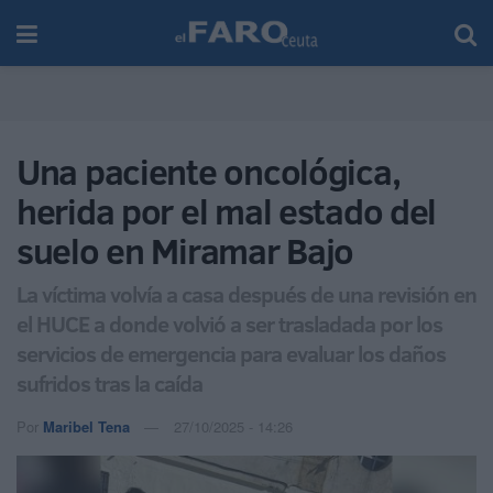
Una paciente oncológica,
herida por el mal estado del
suelo en Miramar Bajo
La víctima volvía a casa después de una revisión en
el HUCE a donde volvió a ser trasladada por los
servicios de emergencia para evaluar los daños
sufridos tras la caída
Por
Maribel Tena
27/10/2025 - 14:26