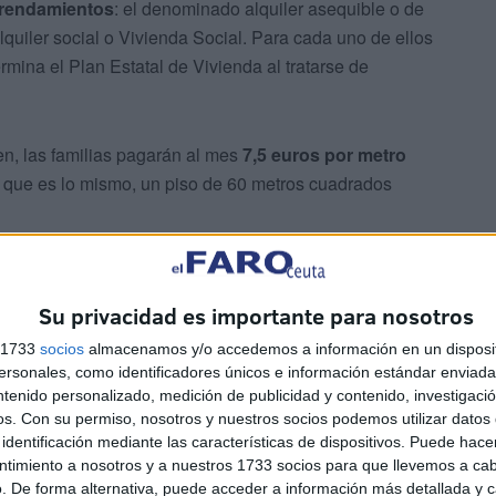
arrendamientos
: el denominado alquiler asequible o de
quiler social o Vivienda Social. Para cada uno de ellos
rmina el Plan Estatal de Vivienda al tratarse de
en, las familias pagarán al mes
7,5 euros por metro
o que es lo mismo, un piso de 60 metros cuadrados
gimen Especial
, esa cantidad baja hasta los
4,5 euros
eble de 60 metros cuadrados, por ejemplo, supondría un
Su privacidad es importante para nosotros
s 1733
socios
almacenamos y/o accedemos a información en un disposit
sonales, como identificadores únicos e información estándar enviada 
ntenido personalizado, medición de publicidad y contenido, investigaci
os.
Con su permiso, nosotros y nuestros socios podemos utilizar datos 
identificación mediante las características de dispositivos. Puede hacer
ntimiento a nosotros y a nuestros 1733 socios para que llevemos a ca
. De forma alternativa, puede acceder a información más detallada y 