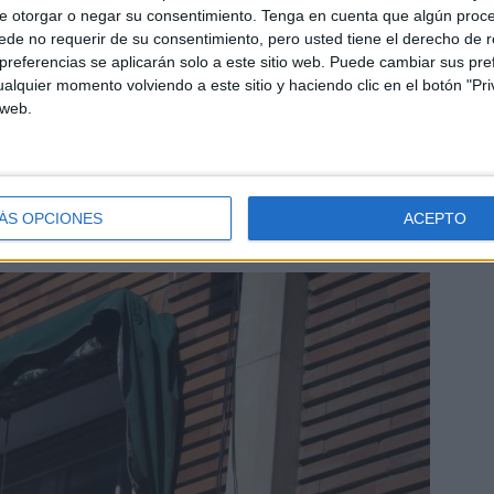
e otorgar o negar su consentimiento.
Tenga en cuenta que algún proc
ial
, que es todavía más bajo, ya que está fijado en dos
de no requerir de su consentimiento, pero usted tiene el derecho de r
rse, en cada caso, hasta el 30% de los ingresos de la
referencias se aplicarán solo a este sitio web. Puede cambiar sus pref
omo ejemplo de 60 metros tendría un coste de
120 euros
alquier momento volviendo a este sitio y haciendo clic en el botón "Pri
 web.
to de cesión de uso u otras formas de tenencia temporal
lizará anualmente en función de la variación porcentual
ÁS OPCIONES
ACEPTO