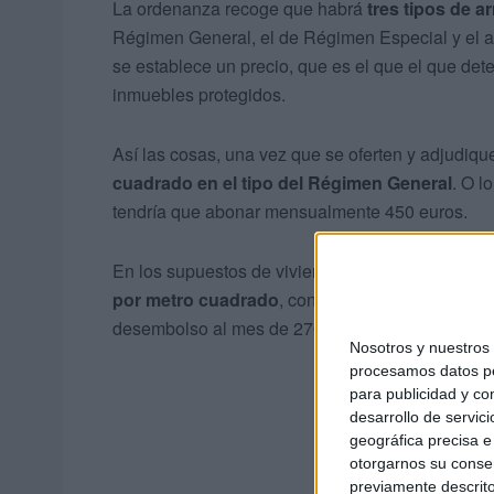
La ordenanza recoge que habrá
tres tipos de 
Régimen General, el de Régimen Especial y el al
se establece un precio, que es el que el que dete
inmuebles protegidos.
Así las cosas, una vez que se oferten y adjudiqu
cuadrado en el tipo del Régimen General
. O l
tendría que abonar mensualmente 450 euros.
En los supuestos de viviendas incluidas en el
Ré
por metro cuadrado
, con lo que el mismo inmu
desembolso al mes de 270 euros.
Nosotros y nuestro
procesamos datos per
para publicidad y co
desarrollo de servici
geográfica precisa e 
otorgarnos su conse
previamente descrito