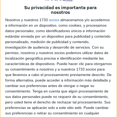
Su privacidad es importante para
En el caso de Ceuta, encontrar
un piso de alquiler tiene
nosotros
su complicación
, no solo
por la oferta
, que es limitada,
Nosotros y nuestros 1733
socios
almacenamos y/o accedemos
sino porque el precio no para de subir cada mes, salvo
a información en un dispositivo, como cookies, y procesamos
alguna excepción.
datos personales, como identificadores únicos e información
estándar enviada por un dispositivo para publicidad y contenido
En el último mes, el
coste medio del metro cuadrado
de
personalizado, medición de publicidad y contenido,
investigación de audiencia y desarrollo de servicios.
Con su
alquiler en la ciudad se ha situado en los
12,8 euros
, un
permiso, nosotros y nuestros socios podemos utilizar datos de
punto porcentual menos que en marzo, pero si analizan los
localización geográfica precisa e identificación mediante las
datos a largo plazo la realidad cambia.
características de dispositivos. Puede hacer clic para otorgarnos
su consentimiento a nosotros y a nuestros 1733 socios para
Así,
en una década el precio de los arrendamientos en
que llevemos a cabo el procesamiento previamente descrito. De
Ceuta ha subido un 21,87%,
lo que quiere decir que en
forma alternativa, puede acceder a información más detallada y
2015 se pagaba por una vivienda una media de 10 euros
cambiar sus preferencias antes de otorgar o negar su
consentimiento.
Tenga en cuenta que algún procesamiento de
por metro cuadrado, cuando a día de hoy es de esos 12,8.
sus datos personales puede no requerir de su consentimiento,
pero usted tiene el derecho de rechazar tal procesamiento. Sus
Lo que vale arrendar un piso de 60
preferencias se aplicarán solo a este sitio web. Puede cambiar
sus preferencias o retirar su consentimiento en cualquier
metros cuadrados