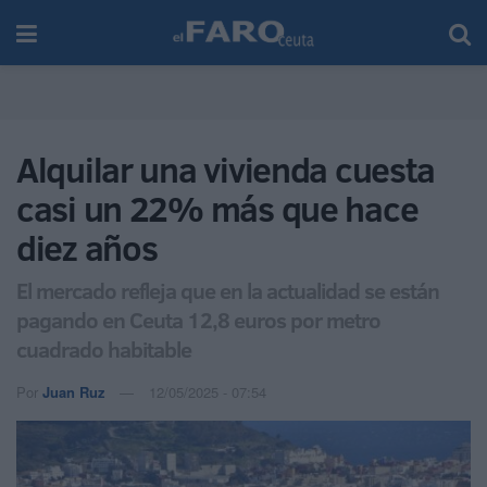
Alquilar una vivienda cuesta
casi un 22% más que hace
diez años
El mercado refleja que en la actualidad se están
pagando en Ceuta 12,8 euros por metro
cuadrado habitable
Por
Juan Ruz
12/05/2025 - 07:54