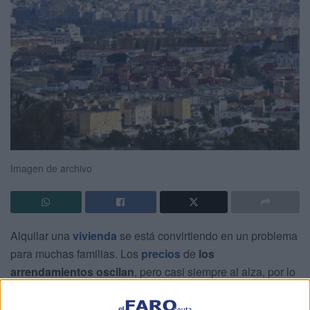
Imagen de archivo
Alquilar una
vivienda
se está convirtiendo en un problema
para muchas familias. Los
precios
de
los
arrendamientos oscilan
, pero casi siempre al alza, por lo
que cada vez es mayor el
porcentaje del salario que hay
que destinar al pago de un techo en el que vivir.