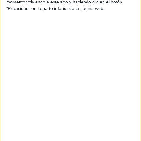
momento volviendo a este sitio y haciendo clic en el botón
"Privacidad" en la parte inferior de la página web.
No obstante, se trata de una media que abarca al conjunto
del
casco urbano
, con lo cual las cifras varían
dependiendo si se pretende alquilar un inmueble en el
centro o en el extrarradio. En el primer caso, el importe
puede superar los 14,4 euros, mientras que fuera del
centro se puede encontrar alguna oferta en la que el metro
cuadrado ronde los 11 euros.
En cualquier caso, el alquiler de
un piso en Ceuta de
unos 60 metros cuadrados cuesta a día de hoy una
media de 768 euros
, cifra que se eleva hasta más de
1.000 euros si lo que busca el arrendatario es una vivienda
de 80 metros cuadrados o más.
Pese al
crecimiento de los precios
, Ceuta está ahora
mismo
por debajo de su pico histórico
que anotó en
febrero de 2025, cuando los alquileres se dispararon hasta