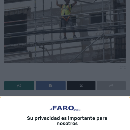
EFE
La
Consejería de Urbanismo y Transporte
de la Ciudad
Autónoma de Ceuta ha iniciado un procedimiento de
orden de ejecución urgente
debido al
grave deterioro
Su privacidad es importante para
de un andamio
ubicado en la
vía pública
. Así lo ha
nosotros
notificado oficialmente el Boletín Oficial del Estado (BOE)