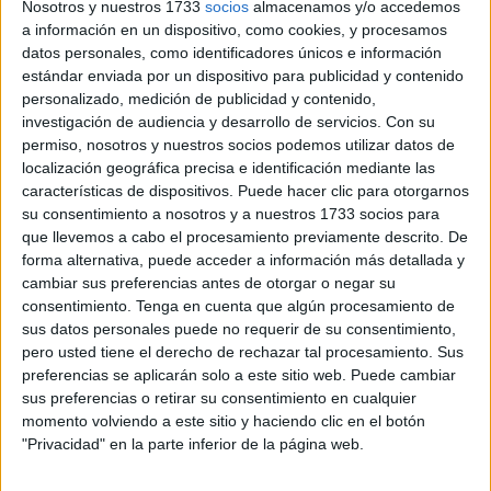
Nosotros y nuestros 1733
socios
almacenamos y/o accedemos
del miércoles 30 de julio de 2025, en una resolución
a información en un dispositivo, como cookies, y procesamos
datos personales, como identificadores únicos e información
firmada por
el consejero Rafael Martínez Peñalver
estándar enviada por un dispositivo para publicidad y contenido
Mateos
.
personalizado, medición de publicidad y contenido,
investigación de audiencia y desarrollo de servicios.
Con su
El andamio, situado
en la calle Cívico Murciano número
permiso, nosotros y nuestros socios podemos utilizar datos de
13 (Vicedo Martínez)
, presenta un avanzado
estado de
localización geográfica precisa e identificación mediante las
deterioro
, hasta el punto de suponer un
peligro potencial
características de dispositivos. Puede hacer clic para otorgarnos
para la seguridad de los peatones
. Así lo confirma un
su consentimiento a nosotros y a nuestros 1733 socios para
que llevemos a cabo el procesamiento previamente descrito. De
informe policial fechado el 7 de julio, al que siguió una
forma alternativa, puede acceder a información más detallada y
inspección técnica realizada por los servicios de
cambiar sus preferencias antes de otorgar o negar su
Urbanismo.
consentimiento.
Tenga en cuenta que algún procesamiento de
sus datos personales puede no requerir de su consentimiento,
Los propietarios deben conservar
pero usted tiene el derecho de rechazar tal procesamiento. Sus
preferencias se aplicarán solo a este sitio web. Puede cambiar
en buen estado sus inmuebles
sus preferencias o retirar su consentimiento en cualquier
momento volviendo a este sitio y haciendo clic en el botón
"Privacidad" en la parte inferior de la página web.
Según detalla
la resolución publicada en el BOE
, el
deterioro del andamio obliga a actuar con urgencia para