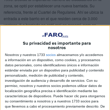
zona, se optó por establecer una nueva barriada. Su
referencia, frente al Cuartel de Regulares. Ahí se ubica la
entrada a este barrio en el que residen cerca de 3.000
vecinos. “La barriada no está mal en general, pero es
debido a la lucha durante muchos años en las distintas
etapas políticas de Ceuta, remontándonos desde la época
Su privacidad es importante para
de Montero hasta la actualidad. Con él se hicieron muchas
nosotros
reformas en alumbrado y acerado, pero tampoco podemos
Nosotros y nuestros 1733
socios
almacenamos y/o accedemos
obviar otras fases en que ha habido constantes
a información en un dispositivo, como cookies, y procesamos
reivindicaciones, fruto de la cual se han construido la pista
datos personales, como identificadores únicos e información
deportiva, el local social y el vial que le ha dado vida a la
estándar enviada por un dispositivo para publicidad y contenido
barriada”, apunta el vicepresidente de la asociación de
personalizado, medición de publicidad y contenido,
investigación de audiencia y desarrollo de servicios.
Con su
vecinos Vicedo Martínez, Mustafa Mohamed.
permiso, nosotros y nuestros socios podemos utilizar datos de
localización geográfica precisa e identificación mediante las
Son las mejoras de una barriada de la que la junta
características de dispositivos. Puede hacer clic para otorgarnos
directiva de la asociación vecinal se siente orgullosa. Pero
su consentimiento a nosotros y a nuestros 1733 socios para
no faltan las peticiones respecto a ciertos problemas que
que llevemos a cabo el procesamiento previamente descrito. De