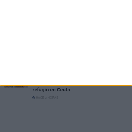
Carta abierta a la Presidencia de la
Comisión Europea, al Parlamento
Europeo y a la Presidencia del Consejo
de Europa
HACE 2 HORAS
Exigen al Gobierno que la final de la Copa
Mundial de fútbol 2030 sea en España,
no en Marruecos
HACE 2 HORAS
"Mi padre quería abusar de mí": la
pesadilla de las mujeres que buscan
refugio en Ceuta
HACE 3 HORAS