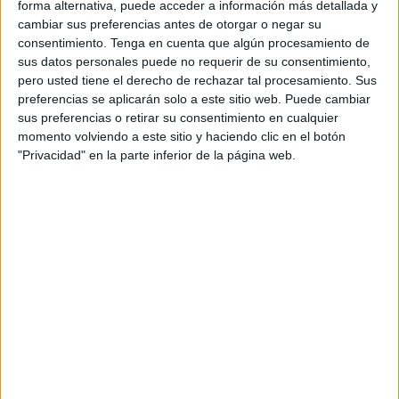
afectan a la mayoría de vecinos. “Hace falta una
forma alternativa, puede acceder a información más detallada y
cambiar sus preferencias antes de otorgar o negar su
reparación de toda la red de saneamiento. Hace años
consentimiento.
Tenga en cuenta que algún procesamiento de
hubo una reforma importante, pero el aumento de
sus datos personales puede no requerir de su consentimiento,
viviendas hace necesaria una red mayor. Ésta se ha
pero usted tiene el derecho de rechazar tal procesamiento. Sus
quedado arcaica y a cada instante son necesarias
preferencias se aplicarán solo a este sitio web. Puede cambiar
sus preferencias o retirar su consentimiento en cualquier
reparaciones puntuales”.
momento volviendo a este sitio y haciendo clic en el botón
"Privacidad" en la parte inferior de la página web.
La red de abastecimiento no se encuentra en mejor
estado, porque incluso aún hay tuberías de plomo que
provocan problemas en toda la barriada.
En muchos casos afecta de manera muy grave a algunos
de los vecinos. “Tenemos un problema con la red
saneamiento porque la tubería está mal hecha y las aguas
fecales desembocan en mi casa. En verano el olor es
insoportable. Lo hemos reivindicado hace tiempo, vienen
pero no lo solucionan”, se lamenta el vecino afectado.
Los tendidos eléctricos, especialmente los de telefónica