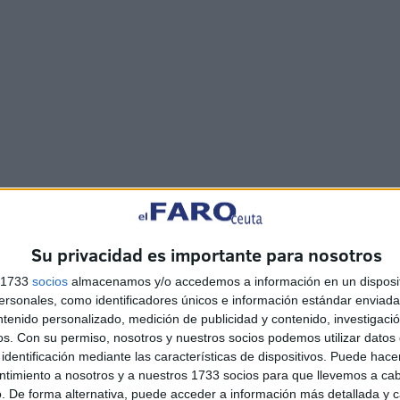
los contenidos.
Su privacidad es importante para nosotros
s 1733
socios
almacenamos y/o accedemos a información en un disposit
sonales, como identificadores únicos e información estándar enviada 
ntenido personalizado, medición de publicidad y contenido, investigaci
ico.
os.
Con su permiso, nosotros y nuestros socios podemos utilizar datos 
identificación mediante las características de dispositivos. Puede hacer
ntimiento a nosotros y a nuestros 1733 socios para que llevemos a ca
as reservadas para militares
. De forma alternativa, puede acceder a información más detallada y 