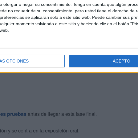
e otorgar o negar su consentimiento.
Tenga en cuenta que algún proc
de no requerir de su consentimiento, pero usted tiene el derecho de r
lecidas en el decreto del consejero de Presidencia y
referencias se aplicarán solo a este sitio web. Puede cambiar sus pref
aprobado el 20 de noviembre de 2023 y publicado en el
alquier momento volviendo a este sitio y haciendo clic en el botón "Pri
 web.
 reserva de tres plazas para ser cubiertas por
 que refuerza la vinculación histórica entre las Fuerzas
en Ceuta.
ÁS OPCIONES
ACEPTO
tes pruebas
antes de llegar a esta fase final.
ón y se centra en la exposición oral.