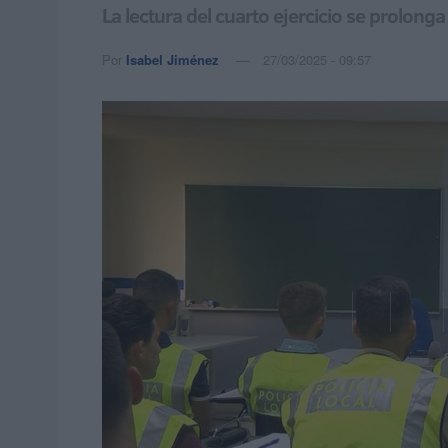
La lectura del cuarto ejercicio se prolonga
Por
Isabel Jiménez
27/03/2025 - 09:57