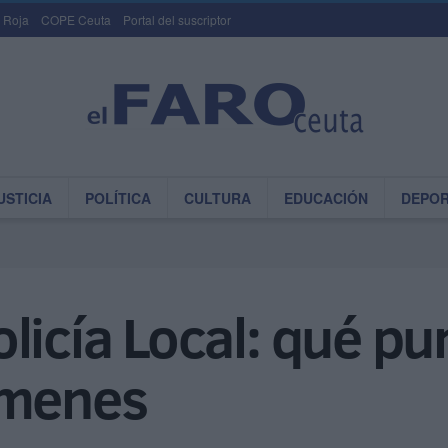
 Roja
COPE Ceuta
Portal del suscriptor
USTICIA
POLÍTICA
CULTURA
EDUCACIÓN
DEPO
licía Local: qué pu
ámenes