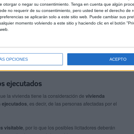
e otorgar o negar su consentimiento.
Tenga en cuenta que algún proc
de no requerir de su consentimiento, pero usted tiene el derecho de r
ollo de la subasta,
la puja más alta será pública
y que
referencias se aplicarán solo a este sitio web. Puede cambiar sus pref
alquier momento volviendo a este sitio y haciendo clic en el botón "Pri
e hasta 24 horas
si se producen ofertas en los últimos
 web.
ÁS OPCIONES
ACEPTO
os ejecutados
e la vivienda tiene la consideración de
vivienda
s ejecutados
, es decir, de las personas afectadas por el
s visitable
, por lo que los posibles licitadores deberán