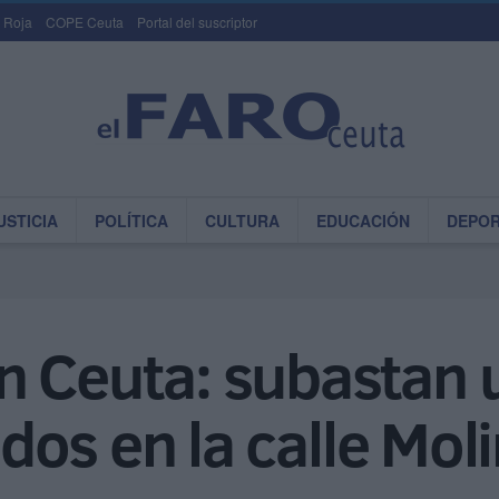
 Roja
COPE Ceuta
Portal del suscriptor
USTICIA
POLÍTICA
CULTURA
EDUCACIÓN
DEPO
n Ceuta: subastan 
os en la calle Mol