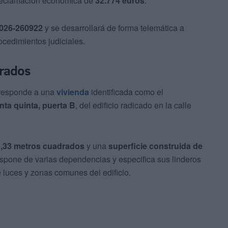
 reclamación económica de
32.774 euros
.
026-260922
y se desarrollará de forma telemática a
rocedimientos judiciales.
drados
rresponde a una
vivienda
identificada como el
nta quinta, puerta B
, del edificio radicado en la calle
63,33 metros cuadrados
y una
superficie construida de
ispone de varias dependencias y especifica sus linderos
e luces y zonas comunes del edificio.