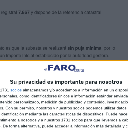
 registral
7.867
y dispone de la referencia catastral
to es que la subasta se realizará
sin puja mínima
, por lo
un importe inicial establecido por la autoridad gestora.
tituir previamente un
depósito de 4.400 euros
,
ueble
.
Su privacidad es importante para nosotros
s 1731
socios
almacenamos y/o accedemos a información en un disposit
sonales, como identificadores únicos e información estándar enviada 
ntenido personalizado, medición de publicidad y contenido, investigaci
os.
Con su permiso, nosotros y nuestros socios podemos utilizar datos 
identificación mediante las características de dispositivos. Puede hacer
ntimiento a nosotros y a nuestros 1731 socios para que llevemos a ca
os entre pujas deberán respetar un tramo mínimo de
. De forma alternativa, puede acceder a información más detallada y 