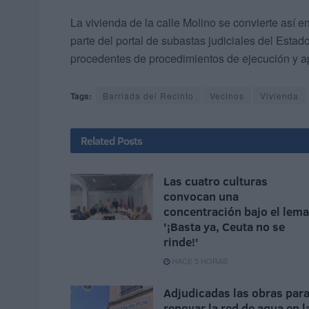
La vivienda de la calle Molino se convierte así
parte del portal de subastas judiciales del Estad
procedentes de procedimientos de ejecución y a
Tags:
Barriada del Recinto
Vecinos
Vivienda
Related
Posts
Las cuatro culturas
convocan una
concentración bajo el lema
'¡Basta ya, Ceuta no se
rinde!'
HACE 5 HORAS
Adjudicadas las obras par
renovar la red de agua en l