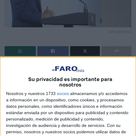
EFE/ARCHIVO
Mientras España se empobrece, nos recortan las
libertades a los Españoles, se manipulan todos los
Su privacidad es importante para
organismos oficiales, se ataca a nuestra Monarquía y
nosotros
Sánchez campa a sus anchas por toda Europa.
Nosotros y nuestros 1733
socios
almacenamos y/o accedemos
a información en un dispositivo, como cookies, y procesamos
Ël único objetivo de los partidos liberales y conservadores
datos personales, como identificadores únicos e información
debería ser echar a Sánchez, como fuera, sin embargo,
estándar enviada por un dispositivo para publicidad y contenido
están dedicados a dar facilidades al Liberticida psicópata
personalizado, medición de publicidad y contenido,
Sánchez.
investigación de audiencia y desarrollo de servicios.
Con su
permiso, nosotros y nuestros socios podemos utilizar datos de