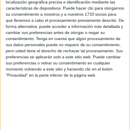
Cuando tenían que estar llegando a un acuerdo para
localización geográfica precisa e identificación mediante las
características de dispositivos. Puede hacer clic para otorgarnos
presentar una lista única de todo el Centro y Derecha, nos
su consentimiento a nosotros y a nuestros 1733 socios para
ponemos a rechazar presupuestos, a discutir sobre el
que llevemos a cabo el procesamiento previamente descrito. De
aborto y, en definitiva a dar armas al enemigo.
forma alternativa, puede acceder a información más detallada y
cambiar sus preferencias antes de otorgar o negar su
Conste que soy “provida”, pero las discusiones sobre el
consentimiento.
Tenga en cuenta que algún procesamiento de
aborto, ahora mismo no van a ninguna parte, no perdamos
sus datos personales puede no requerir de su consentimiento,
pero usted tiene el derecho de rechazar tal procesamiento. Sus
el tiempo, necesitamos echar a Sánchez y revertir todas
preferencias se aplicarán solo a este sitio web. Puede cambiar
las barbaridades realizadas por él y sus secuaces.
sus preferencias o retirar su consentimiento en cualquier
momento volviendo a este sitio y haciendo clic en el botón
ÚNICO OBJETIVO: ECHAR A SÁNCHEZ
"Privacidad" en la parte inferior de la página web.
Aunque ya lo he dicho alguna vez, los partidos son
instrumentos al servicio de la democracia, para encauzar
los ideales políticos, pero transcurridos casi cincuenta
años desde la Muerte de Franco se han convertido en
organizaciones con un fin en sí mismo, olvidando que
deben encauzar los anhelos del pueblo que los sustenta.
No creo equivocarme si digo que el anhelo de los