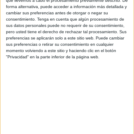
que llevemos a cabo el procesamiento previamente descrito. De
rueda de prensa para presentar los resultados de la
forma alternativa, puede acceder a información más detallada y
operación Ruche
que se ha saldado con
9 detenidos
cambiar sus preferencias antes de otorgar o negar su
dedicados a introducir hachís en
drones
desde
consentimiento.
Tenga en cuenta que algún procesamiento de
sus datos personales puede no requerir de su consentimiento,
Marruecos
hasta las costas españolas.
pero usted tiene el derecho de rechazar tal procesamiento. Sus
preferencias se aplicarán solo a este sitio web. Puede cambiar
En el acto participarán el delegado del Gobierno en
sus preferencias o retirar su consentimiento en cualquier
Andalucía,
Pedro Fernández
, y el general de brigada jefe
momento volviendo a este sitio y haciendo clic en el botón
de la IV Zona de la Guardia Civil (Andalucía),
Luis Ortega.
"Privacidad" en la parte inferior de la página web.
Hoy se conocerán todos los datos respecto de esta
investigación y operativo.
Drones que soportan más cargas y
de largo alcance
¿Qué diferencia a esta red de otras? Que habían
incorporado drones de largo alcance, según avanza
Europa Sur, que son capaces de
recorrer grandes