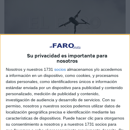
Su privacidad es importante para
nosotros
Nosotros y nuestros 1731
socios
almacenamos y/o accedemos
Imagen de archivo
a información en un dispositivo, como cookies, y procesamos
datos personales, como identificadores únicos e información
estándar enviada por un dispositivo para publicidad y contenido
personalizado, medición de publicidad y contenido,
El negocio no termina.
Se inventó en Ceuta
, en plena
investigación de audiencia y desarrollo de servicios.
Con su
pandemia, pero sigue siendo explotado por las redes
permiso, nosotros y nuestros socios podemos utilizar datos de
localización geográfica precisa e identificación mediante las
asociadas al
narcotráfico
.
características de dispositivos. Puede hacer clic para otorgarnos
su consentimiento a nosotros y a nuestros 1731 socios para
La
Guardia Civil
dará este miércoles en Algeciras una