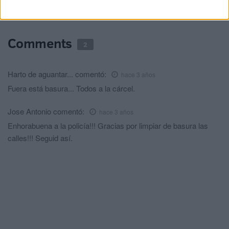
HACE 2 DÍAS
Comments
2
Harto de aguantar...
comentó:
hace 3 años
Fuera está basura... Todos a la cárcel.
Jose Antonio
comentó:
hace 3 años
Enhorabuena a la policía!!! Gracias por limpiar de basura las
calles!!! Seguid así.