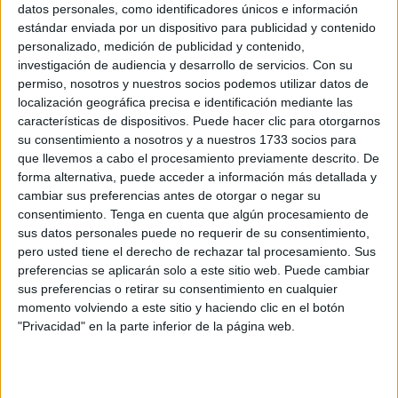
se esconde un año de presiones, detenidos, incursiones
datos personales, como identificadores únicos e información
estándar enviada por un dispositivo para publicidad y contenido
constantes en el Príncipe y amenazas contra los propios
personalizado, medición de publicidad y contenido,
agentes, sus familias y propiedades que superó todos los
investigación de audiencia y desarrollo de servicios.
Con su
límites.
permiso, nosotros y nuestros socios podemos utilizar datos de
localización geográfica precisa e identificación mediante las
características de dispositivos. Puede hacer clic para otorgarnos
su consentimiento a nosotros y a nuestros 1733 socios para
que llevemos a cabo el procesamiento previamente descrito. De
forma alternativa, puede acceder a información más detallada y
cambiar sus preferencias antes de otorgar o negar su
consentimiento.
Tenga en cuenta que algún procesamiento de
sus datos personales puede no requerir de su consentimiento,
pero usted tiene el derecho de rechazar tal procesamiento. Sus
preferencias se aplicarán solo a este sitio web. Puede cambiar
sus preferencias o retirar su consentimiento en cualquier
momento volviendo a este sitio y haciendo clic en el botón
"Privacidad" en la parte inferior de la página web.