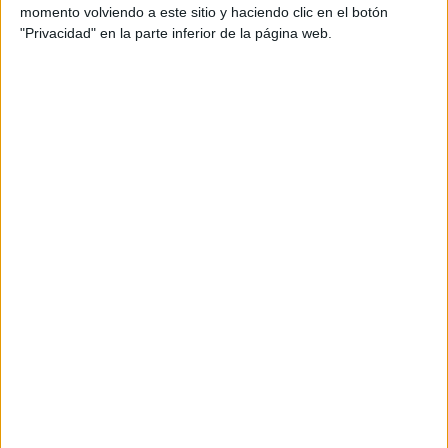
momento volviendo a este sitio y haciendo clic en el botón
Empleo de drones para cooperación
"Privacidad" en la parte inferior de la página web.
en el dispositivo
En la intervención han participado varios agentes del
Instituto Armado que, además, han estado
apoyados con
drones
.