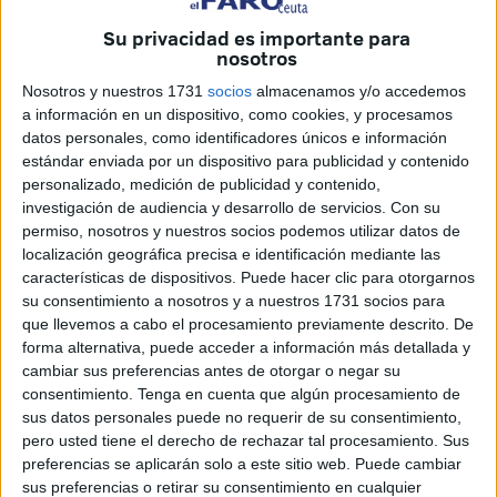
La Guardia Civil ha confirmado que se ha producido la
Su privacidad es importante para
nosotros
detención de seis personas presuntamente relacionadas
con estos hechos. Además las zonas de actuación han
Nosotros y nuestros 1731
socios
almacenamos y/o accedemos
a información en un dispositivo, como cookies, y procesamos
sido Recinto y Príncipe.
datos personales, como identificadores únicos e información
estándar enviada por un dispositivo para publicidad y contenido
Tal y como ha podido presenciar
El Faro de Ceuta
, en este
personalizado, medición de publicidad y contenido,
operativo han participado componentes de
diferentes
investigación de audiencia y desarrollo de servicios.
Con su
unidades
en la ejecución de una actuación en la que se
permiso, nosotros y nuestros socios podemos utilizar datos de
trataba de aclarar la implicación de varias personas en el
localización geográfica precisa e identificación mediante las
características de dispositivos. Puede hacer clic para otorgarnos
tráfico de inmigrantes
.
su consentimiento a nosotros y a nuestros 1731 socios para
que llevemos a cabo el procesamiento previamente descrito. De
Testigos presenciales han visto cómo desde primera hora
forma alternativa, puede acceder a información más detallada y
de la mañana diferentes
vehículos de la Guardia Civil
cambiar sus preferencias antes de otorgar o negar su
partían en unión, en caravana, para el desarrollo de esta
consentimiento.
Tenga en cuenta que algún procesamiento de
operación hacia la zona de
Cortadura del Valle, en el
sus datos personales puede no requerir de su consentimiento,
pero usted tiene el derecho de rechazar tal procesamiento. Sus
entorno del Recinto
. Uno de los puntos señalados para la
preferencias se aplicarán solo a este sitio web. Puede cambiar
entrada y registro. El otro ha sido la barriada del Príncipe.
sus preferencias o retirar su consentimiento en cualquier