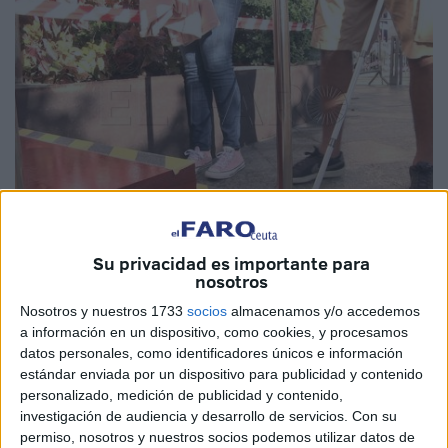
Su privacidad es importante para
Imagen de archivo
nosotros
Nosotros y nuestros 1733
socios
almacenamos y/o accedemos
a información en un dispositivo, como cookies, y procesamos
datos personales, como identificadores únicos e información
La ONCE
ha anunciado este miércoles su decisión de
estándar enviada por un dispositivo para publicidad y contenido
ampliar la cobertura de su catálogo de prestaciones de
personalizado, medición de publicidad y contenido,
investigación de audiencia y desarrollo de servicios.
Con su
servicios sociales a las
personas ciegas
, con deficiencia
permiso, nosotros y nuestros socios podemos utilizar datos de
visual grave o sordoceguera, “de nacionalidad no