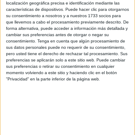
localización geográfica precisa e identificación mediante las
española y con residencia legal en España o a quienes el
características de dispositivos. Puede hacer clic para otorgarnos
Ministerio del Interior haya concedido el derecho de asilo o
su consentimiento a nosotros y a nuestros 1733 socios para
la protección subsidiaria”. Información de interés también
que llevemos a cabo el procesamiento previamente descrito. De
forma alternativa, puede acceder a información más detallada y
para Ceuta.
cambiar sus preferencias antes de otorgar o negar su
consentimiento.
Tenga en cuenta que algún procesamiento de
Esto de acuerdo con lo estipulado en un acuerdo adoptado
sus datos personales puede no requerir de su consentimiento,
por el Consejo General
de la ONCE
que entró en vigor el
pero usted tiene el derecho de rechazar tal procesamiento. Sus
pasado 1 de abril que detalla la “diversa tipología de
preferencias se aplicarán solo a este sitio web. Puede cambiar
servicios que podrán recibir”.
sus preferencias o retirar su consentimiento en cualquier
momento volviendo a este sitio y haciendo clic en el botón
El objetivo que se persigue con la ampliación de estos
"Privacidad" en la parte inferior de la página web.
servicios tiene que ver con el cumplimiento de la
organización con la ciudadanía.
Asimismo, está contemplado el acuerdo Gobierno-ONCE
para el periodo 2022-2031, “que recoge las labores
sociales que la Administración tiene encomendadas a la
Institución”.