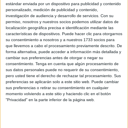
trámite de exposición pública de la revisión del PGOU la
estándar enviada por un dispositivo para publicidad y contenido
declaración de las baterías de costas como Bienes de
personalizado, medición de publicidad y contenido,
Interés Cultural “sin que nuestra propuesta fuera tenida en
investigación de audiencia y desarrollo de servicios.
Con su
permiso, nosotros y nuestros socios podemos utilizar datos de
cuenta”, recuerda en declaraciones a
El Faro de Ceuta
, el
localización geográfica precisa e identificación mediante las
presidente de la asociación, José Manuel Pérez Rivera.
características de dispositivos. Puede hacer clic para otorgarnos
su consentimiento a nosotros y a nuestros 1733 socios para
“La batería de Valdeaguas ha tenido el triste destino de
que llevemos a cabo el procesamiento previamente descrito. De
muchos elementos fortificados de Ceuta. Una vez que
forma alternativa, puede acceder a información más detallada y
dejaron de ser útiles para la defensa de la ciudad cayeron
cambiar sus preferencias antes de otorgar o negar su
consentimiento.
Tenga en cuenta que algún procesamiento de
en el olvido”, completa. De ese olvido se han aprovechado
sus datos personales puede no requerir de su consentimiento,
aquellos que los están empleando como vivienda pero que
pero usted tiene el derecho de rechazar tal procesamiento. Sus
además alteran esa edificación construyendo en la misma.
preferencias se aplicarán solo a este sitio web. Puede cambiar
sus preferencias o retirar su consentimiento en cualquier
“Una parte importante de los restos de murallas, baterías y
momento volviendo a este sitio y haciendo clic en el botón
garitones construidos entre finales del siglo XVII y el siglo
"Privacidad" en la parte inferior de la página web.
XVIII fueron integrados en los conjuntos históricos
declarados Bien de Interés Cultural entre finales del año
1997 y comienzos de 1998. No obstante, esto nos los ha