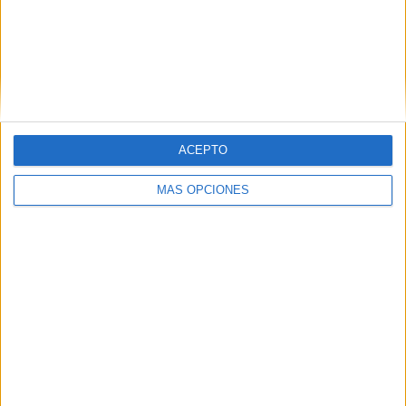
La Coraza Alta de las Murallas Reales
recupera su esplendor tras su
restauración
HACE 1 MES
El Cristo que vigila la Primera Puerta:
leyendas, robos y milagros del Cristo del
ACEPTO
Puente de Ceuta
HACE 1 MES
MÁS OPCIONES
El Parador de Ceuta se renueva con una
inversión de 6 millones de cara al
Mundial 2030
HACE 1 MES
La rehabilitación patrimonial gana un
fuerte impulso en Ceuta
HACE 1 MES