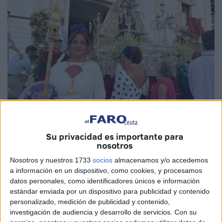
Su privacidad es importante para
Imagen de archivo
nosotros
Nosotros y nuestros 1733
socios
almacenamos y/o accedemos
a información en un dispositivo, como cookies, y procesamos
datos personales, como identificadores únicos e información
La ciudad de Ceuta se prepara para vivir los días más
estándar enviada por un dispositivo para publicidad y contenido
esperados del calendario local:
las fiestas en honor a su
personalizado, medición de publicidad y contenido,
Patrona, Santa María de África Coronada
. Desde la
investigación de audiencia y desarrollo de servicios.
Con su