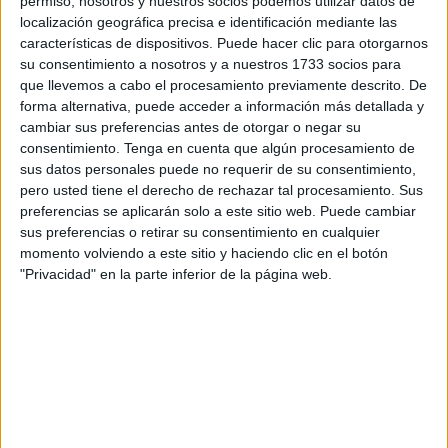
permiso, nosotros y nuestros socios podemos utilizar datos de
Cofradía, todo está dispuesto para acoger con solemnidad
localización geográfica precisa e identificación mediante las
y emoción los actos principales, que tendrán lugar los días
características de dispositivos. Puede hacer clic para otorgarnos
4, 5 y 6 de agosto
y que congregarán a autoridades,
su consentimiento a nosotros y a nuestros 1733 socios para
hermandades, asociaciones, vecinos y fieles.
que llevemos a cabo el procesamiento previamente descrito. De
forma alternativa, puede acceder a información más detallada y
“Aunque todos los días del año son su día, estos son una
cambiar sus preferencias antes de otorgar o negar su
consentimiento.
Tenga en cuenta que algún procesamiento de
cita ineludible para los ceutíes”, ha afirmado
la hermana
sus datos personales puede no requerir de su consentimiento,
mayor de la Cofradía, Mª del Carmen Pasamar
.
pero usted tiene el derecho de rechazar tal procesamiento. Sus
preferencias se aplicarán solo a este sitio web. Puede cambiar
Ofrenda floral con acceso ampliado
sus preferencias o retirar su consentimiento en cualquier
momento volviendo a este sitio y haciendo clic en el botón
y protagonismo musical
"Privacidad" en la parte inferior de la página web.
El primero de los actos destacados será la
tradicional
Ofrenda Floral a la Patrona
, que tendrá lugar este
lunes
4 de agosto
a las
puertas del Santuario a partir de las
20.00 horas
. Ya se han colocado las estructuras para
sostener los ramos y las sillas que facilitarán el acceso de
los participantes.