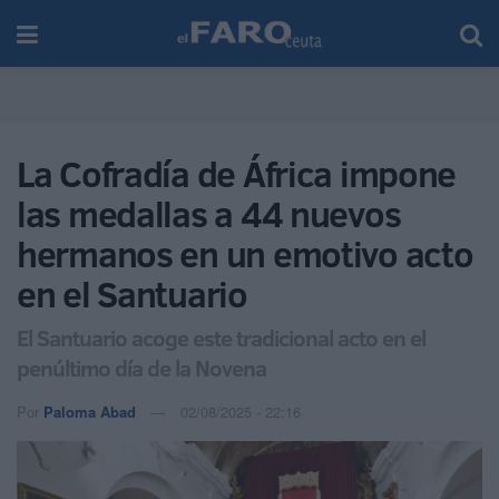
La Cofradía de África impone
las medallas a 44 nuevos
hermanos en un emotivo acto
en el Santuario
El Santuario acoge este tradicional acto en el
penúltimo día de la Novena
Por
Paloma Abad
02/08/2025 - 22:16