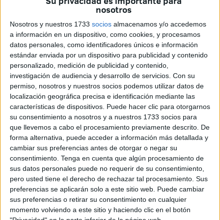
Su privacidad es importante para
bienvenida celebrado en el
penúltimo día de la Novena
.
nosotros
El acto, cargado de fervor y solemnidad, tuvo lugar a las
Nosotros y nuestros 1733
socios
almacenamos y/o accedemos
a información en un dispositivo, como cookies, y procesamos
20.30 horas
en el
Santuario de la Patrona
, justo al
datos personales, como identificadores únicos e información
término del rezo correspondiente a la octava jornada de la
estándar enviada por un dispositivo para publicidad y contenido
Novena. Más de
500 personas
se congregaron en el
personalizado, medición de publicidad y contenido,
templo, que presentaba un lleno absoluto, ocupándose
investigación de audiencia y desarrollo de servicios.
Con su
hasta los rincones más discretos del recinto entre los que
permiso, nosotros y nuestros socios podemos utilizar datos de
localización geográfica precisa e identificación mediante las
se encontraban multitud de personalidades que tampoco
características de dispositivos. Puede hacer clic para otorgarnos
han querido perderse la cita, como el que fuera
su consentimiento a nosotros y a nuestros 1733 socios para
comandante general de Ceuta y actual director del Instituto
que llevemos a cabo el procesamiento previamente descrito. De
de Historia y Cultura Militar,
Marcos Llago Navarro
, que
forma alternativa, puede acceder a información más detallada y
cambiar sus preferencias antes de otorgar o negar su
estuvo acompañando a la
Junta de Gobierno de África
consentimiento.
Tenga en cuenta que algún procesamiento de
en este señalado día.
sus datos personales puede no requerir de su consentimiento,
pero usted tiene el derecho de rechazar tal procesamiento. Sus
En total,
44 nuevos integrantes
se incorporaron
preferencias se aplicarán solo a este sitio web. Puede cambiar
oficialmente a la corporación. Uno a uno fueron llamados
sus preferencias o retirar su consentimiento en cualquier
para recibir la medalla de la Cofradía, impuesta por la
momento volviendo a este sitio y haciendo clic en el botón