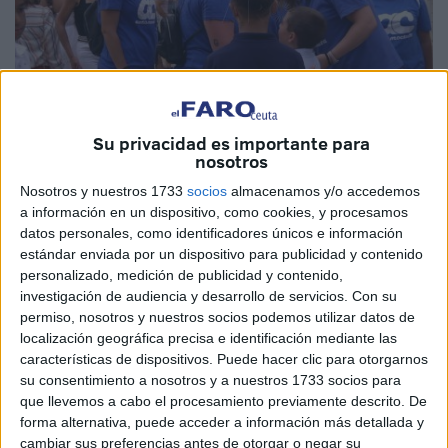
Su privacidad es importante para
Archivo
nosotros
Nosotros y nuestros 1733
socios
almacenamos y/o accedemos
a información en un dispositivo, como cookies, y procesamos
datos personales, como identificadores únicos e información
En clave festiva hoy vamos a fijar nuestra mirada en las
estándar enviada por un dispositivo para publicidad y contenido
personalizado, medición de publicidad y contenido,
fiestas patronales que son en honor a Santa María de
investigación de audiencia y desarrollo de servicios.
Con su
África madre y patrona de todos los ceutíes, nunca viene
permiso, nosotros y nuestros socios podemos utilizar datos de
mal recordarlo.
localización geográfica precisa e identificación mediante las
características de dispositivos. Puede hacer clic para otorgarnos
El día 31 miércoles, aquellos que bajamos al Recinto
su consentimiento a nosotros y a nuestros 1733 socios para
Ferial a disfrutar de nuestras tradiciones afrontamos una
que llevemos a cabo el procesamiento previamente descrito. De
escena inédita, la feria enmudeció como si se tratara de
forma alternativa, puede acceder a información más detallada y
cambiar sus preferencias antes de otorgar o negar su