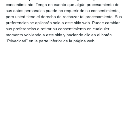
una persona a la que le hubieran otorgado una noticia
consentimiento.
Tenga en cuenta que algún procesamiento de
inesperada.
sus datos personales puede no requerir de su consentimiento,
pero usted tiene el derecho de rechazar tal procesamiento. Sus
En este caso gracias a una loable iniciativa, aquellos
preferencias se aplicarán solo a este sitio web. Puede cambiar
jóvenes que sufren TEA (Transtorno del Espectro Autista)
sus preferencias o retirar su consentimiento en cualquier
pudieron disfrutar de la feria ya que, son ceutíes al igual
momento volviendo a este sitio y haciendo clic en el botón
"Privacidad" en la parte inferior de la página web.
que el resto.
Por ser diverso funcionalmente hablando no deben verse
sometidos a restricciones, todo lo contrario para ello están
nuestras instituciones, para su modificación en base a las
diferentes connotaciones que tiene esta maravillosa
sociedad caballa.
Tener a todos los feriantes y caseteros unidos por una
causa, la inclusión, me hacen sentir aún más orgulloso de
los ceutíes, creer que en Ceuta hay buena gente.
Debo de recordar que los chicos/as diagnosticados con