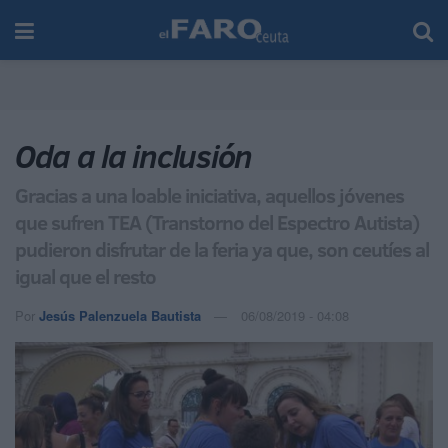
Oda a la inclusión
Gracias a una loable iniciativa, aquellos jóvenes
que sufren TEA (Transtorno del Espectro Autista)
pudieron disfrutar de la feria ya que, son ceutíes al
igual que el resto
Por
Jesús Palenzuela Bautista
06/08/2019 - 04:08