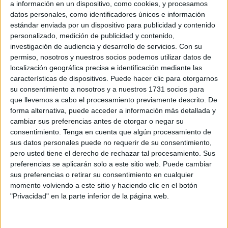
a información en un dispositivo, como cookies, y procesamos
Ejecutivo local marcó un plazo de 10 meses. Las obras
datos personales, como identificadores únicos e información
consisten en el marco de
actuación integral de la
estándar enviada por un dispositivo para publicidad y contenido
personalizado, medición de publicidad y contenido,
barriada
desde la fase 1, plaza, entre el bloque 14 y
investigación de audiencia y desarrollo de servicios.
Con su
Polifuncional.
permiso, nosotros y nuestros socios podemos utilizar datos de
localización geográfica precisa e identificación mediante las
Los trabajadores han comenzado con los primeros
características de dispositivos. Puede hacer clic para otorgarnos
movimientos, que en su mayoría se han centrado en la
su consentimiento a nosotros y a nuestros 1731 socios para
eliminación de todos los obstáculos que entorpecían el
que llevemos a cabo el procesamiento previamente descrito. De
forma alternativa, puede acceder a información más detallada y
trabajo y sobre todo la eliminación del acerado.
cambiar sus preferencias antes de otorgar o negar su
consentimiento.
Tenga en cuenta que algún procesamiento de
El conjunto presenta una urbanización reformada pero
sus datos personales puede no requerir de su consentimiento,
deficiente. No cumple condiciones de accesibilidad y los
pero usted tiene el derecho de rechazar tal procesamiento. Sus
ámbitos reservados para la vegetación se encuentran en
preferencias se aplicarán solo a este sitio web. Puede cambiar
deficientes condiciones, aunque sí se conservan un total
sus preferencias o retirar su consentimiento en cualquier
de tres árboles de envergadura. En el apartado de
momento volviendo a este sitio y haciendo clic en el botón
"Privacidad" en la parte inferior de la página web.
mobiliario lo único existente son los elementos
pertenecientes a la cafetería anexa.