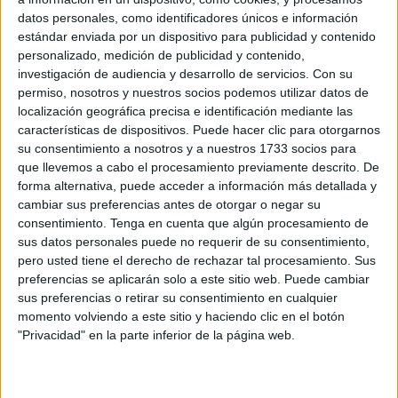
original se incluían una serie de áreas ajardinadas que
datos personales, como identificadores únicos e información
han sido cubiertas de plaza dura en sucesivas
estándar enviada por un dispositivo para publicidad y contenido
intervenciones que muestran planos de hormigón en masa
personalizado, medición de publicidad y contenido,
y solerías de formatos diversos. Existe una pérgola
investigación de audiencia y desarrollo de servicios.
Con su
metálica que protege de lluvias y sol un recorrido en ‘T’
permiso, nosotros y nuestros socios podemos utilizar datos de
localización geográfica precisa e identificación mediante las
que comunica la sección tercera con el acceso al bloque
características de dispositivos. Puede hacer clic para otorgarnos
17 y el paso en pendiente este-oeste antes descrito.
su consentimiento a nosotros y a nuestros 1733 socios para
que llevemos a cabo el procesamiento previamente descrito. De
Este itinerario presenta pendiente para conectar los puntos
forma alternativa, puede acceder a información más detallada y
a diferente cota y muestra la pavimentación original de la
cambiar sus preferencias antes de otorgar o negar su
intervención. Los ámbitos ajardinados que han sido
consentimiento.
Tenga en cuenta que algún procesamiento de
sus datos personales puede no requerir de su consentimiento,
cubiertos conservan un total de seis elementos de
pero usted tiene el derecho de rechazar tal procesamiento. Sus
arbolado de envergadura en alcorques de reducidas
preferencias se aplicarán solo a este sitio web. Puede cambiar
dimensiones. En el área donde se concentran todos estos
sus preferencias o retirar su consentimiento en cualquier
elementos de vegetación se ha hecho uso de soleras en
momento volviendo a este sitio y haciendo clic en el botón
"Privacidad" en la parte inferior de la página web.
pendiente que incumplen las condiciones de accesibilidad
e incluyen algún elemento de mobiliario (bancos y
papeleras), mientras que al otro lado de la pérgola