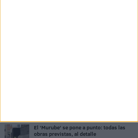
extraordinaria de colegios tras detectar
varias entradas
HACE 2 DÍAS
La Ciudad abre la puerta a que sus
empleados públicos puedan ocupar
plazas vacantes de la UNED
HACE 2 DÍAS
167 trabajadores optan a convertirse en
funcionarios de carrera de la Ciudad
HACE 2 DÍAS
528 estudiantes de Ceuta recibirán 265
euros de ayuda por haber terminado la
ESO
HACE 2 DÍAS
El 'Murube' se pone a punto: todas las
obras previstas, al detalle