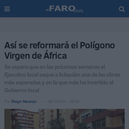
Así se reformará el Polígono
Virgen de África
Se espera que en las próximas semanas el
Ejecutivo local saque a licitación una de las obras
más esperadas y en la que más ha invertido el
Gobierno local
Por
Diego Naranjo
08/12/2021 - 08:00