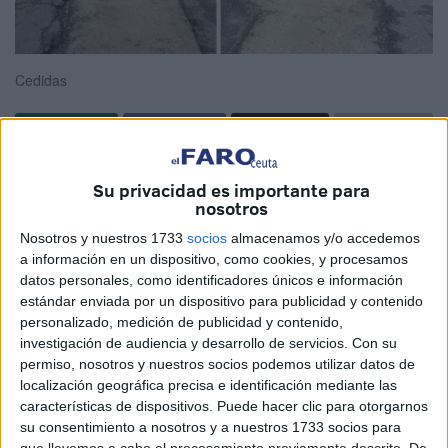
Cedidas
Los moteros han sido los últimos en sumarse, en alzar su
Su privacidad es importante para
voz, ante la tropelía cometida en la avenida de Otero.
nosotros
Antes se quejaron usuarios de forma particular en las
Nosotros y nuestros 1733
socios
almacenamos y/o accedemos
redes sociales o con comentarios enviados a los medios
a información en un dispositivo, como cookies, y procesamos
de comunicación. Cualquier persona en su sano juicio ve
datos personales, como identificadores únicos e información
estándar enviada por un dispositivo para publicidad y contenido
una tropelía lo hecho en esta carretera, abierta a la
personalizado, medición de publicidad y contenido,
circulación en un estado deplorable, criminal. Todos
investigación de audiencia y desarrollo de servicios.
Con su
parece que se dan cuenta menos la clase política que ha
permiso, nosotros y nuestros socios podemos utilizar datos de
permitido que se dé este paso, que se ponga al servicio de
localización geográfica precisa e identificación mediante las
características de dispositivos. Puede hacer clic para otorgarnos
todos una vía sin terminar con el riesgo que eso conlleva.
su consentimiento a nosotros y a nuestros 1733 socios para
Cualquiera que pase por el lugar verá que la probabilidad