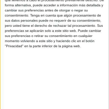
que llevemos a cabo el procesamiento previamente descrito. De
de que se produzcan accidentes graves es cada vez
forma alternativa, puede acceder a información más detallada y
mayor, además del insulto que nos han hecho a todos los
cambiar sus preferencias antes de otorgar o negar su
consentimiento.
Tenga en cuenta que algún procesamiento de
ciudadanos por permitir este tipo de decisiones. Están
sus datos personales puede no requerir de su consentimiento,
tardando en adoptar una medida urgente, a no ser que
pero usted tiene el derecho de rechazar tal procesamiento. Sus
tengamos que ser testigos de un accidente que dará pie a
preferencias se aplicarán solo a este sitio web. Puede cambiar
las oportunas denuncias contra la institución municipal,
sus preferencias o retirar su consentimiento en cualquier
momento volviendo a este sitio y haciendo clic en el botón
esas que pagamos todos y nos embargan a todos también.
"Privacidad" en la parte inferior de la página web.
Lo que está pasando es consecuencia de la dejadez. La
misma que tiene mucho que ver con las caídas
provocadas por culpa de las losetas colocadas en puntos
estratégicos como el Revellín o la plaza de los Reyes, que
tantas y tantas caídas han causado. Ya se dieron en un
pleno datos de los accidentes y de las indemnizaciones,
pero sigue habiendo caídas, seguirán las denuncias,
seguirán los costes a cargo de las arcas de todos y se
continuará con un proceder y una reacción marcados por
la lentitud.