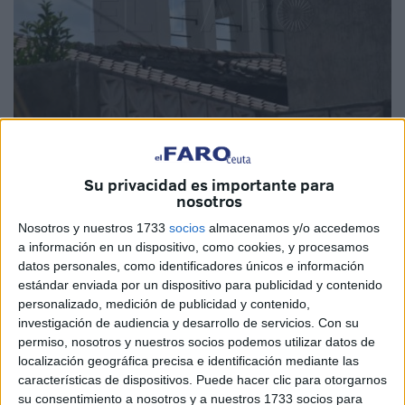
Fotos: Quino
Su privacidad es importante para
nosotros
Nosotros y nuestros 1733
socios
almacenamos y/o accedemos
a información en un dispositivo, como cookies, y procesamos
Los trabajos de rehabilitación de la cubierta de la iglesia
datos personales, como identificadores únicos e información
de San José
comenzarán la semana próxima
. En
estándar enviada por un dispositivo para publicidad y contenido
concreto se espera el inicio para el lunes, tal y como ha
personalizado, medición de publicidad y contenido,
confirmado a este periódico la
Diócesis de Cádiz y
investigación de audiencia y desarrollo de servicios.
Con su
permiso, nosotros y nuestros socios podemos utilizar datos de
Ceuta
.
localización geográfica precisa e identificación mediante las
características de dispositivos. Puede hacer clic para otorgarnos
En 2018, en la convocatoria de subvenciones para
su consentimiento a nosotros y a nuestros 1733 socios para