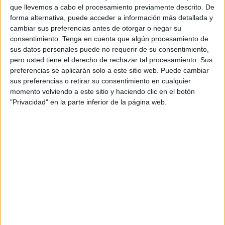
rehabilitación de lugares de culto de las confesiones
que llevemos a cabo el procesamiento previamente descrito. De
religiosas en la ciudad de Ceuta, el Obispado solicitó las
forma alternativa, puede acceder a información más detallada y
ayudas para distintas intervenciones en las que se incluyó
cambiar sus preferencias antes de otorgar o negar su
como actuación prioritaria la de la
Iglesia de San José
,
consentimiento.
Tenga en cuenta que algún procesamiento de
sus datos personales puede no requerir de su consentimiento,
tras detectarse desprendimientos y deterioro de las
pero usted tiene el derecho de rechazar tal procesamiento. Sus
fachadas del templo. La resolución fue favorable
por parte
preferencias se aplicarán solo a este sitio web. Puede cambiar
de Emvicesa
en junio de 2019, procediéndose al visado
sus preferencias o retirar su consentimiento en cualquier
del proyecto en noviembre de ese año y la solicitud de
momento volviendo a este sitio y haciendo clic en el botón
"Privacidad" en la parte inferior de la página web.
licencia urbanística a continuación.