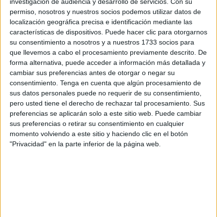
investigación de audiencia y desarrollo de servicios.
Con su
permiso, nosotros y nuestros socios podemos utilizar datos de
localización geográfica precisa e identificación mediante las
características de dispositivos. Puede hacer clic para otorgarnos
su consentimiento a nosotros y a nuestros 1733 socios para
que llevemos a cabo el procesamiento previamente descrito. De
forma alternativa, puede acceder a información más detallada y
cambiar sus preferencias antes de otorgar o negar su
consentimiento.
Tenga en cuenta que algún procesamiento de
sus datos personales puede no requerir de su consentimiento,
pero usted tiene el derecho de rechazar tal procesamiento. Sus
preferencias se aplicarán solo a este sitio web. Puede cambiar
sus preferencias o retirar su consentimiento en cualquier
momento volviendo a este sitio y haciendo clic en el botón
"Privacidad" en la parte inferior de la página web.
Tal y como ha confirmado la institución de la plaza de los
Reyes a
El Faro de Ceuta
, se confía en que las medidas
implantadas garanticen una mayor fluidez en el paso
fronterizo registrándose de manera automática el paso de
trabajadores marroquíes
regularizados así como el de
todos aquellos que disponen de visado.