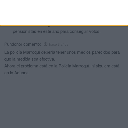
Quién nos representa
comentó:
hace 3 años
El anterior cargo en la Delegación del Gobierno ya hablaba
de la Frontera Inteligente como la subida de los
pensionistas en este año para conseguir votos.
Pundonor
comentó:
hace 3 años
La policía Marroquí debería tener unos medios parecidos para
que la medida sea efectiva.
Ahora el problema está en la Policía Marroquí, ni siquiera está
en la Aduana