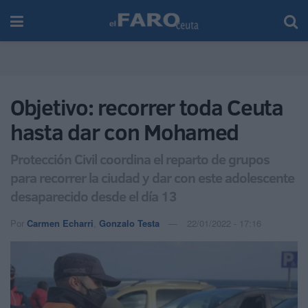
Objetivo: recorrer toda Ceuta
hasta dar con Mohamed
Protección Civil coordina el reparto de grupos
para recorrer la ciudad y dar con este adolescente
desaparecido desde el día 13
Por
Carmen Echarri
,
Gonzalo Testa
22/01/2022 - 17:16