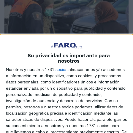
Su privacidad es importante para
nosotros
Fotos: Gonzalo Testa
Nosotros y nuestros 1731
socios
almacenamos y/o accedemos
a información en un dispositivo, como cookies, y procesamos
datos personales, como identificadores únicos e información
estándar enviada por un dispositivo para publicidad y contenido
personalizado, medición de publicidad y contenido,
investigación de audiencia y desarrollo de servicios.
Con su
La búsqueda de Mohamed, el joven de 17 años
permiso, nosotros y nuestros socios podemos utilizar datos de
desaparecido en Ceuta desde hace una semana, continúa.
localización geográfica precisa e identificación mediante las
Protección Civil,
familiares del adolescente y amigos,
características de dispositivos. Puede hacer clic para otorgarnos
además de
vecinos
de varias barriadas, se han reunido
su consentimiento a nosotros y a nuestros 1731 socios para
que llevemos a cabo el procesamiento previamente descrito. De