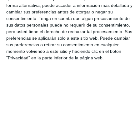
en la explanada de
Juan XXIII
para coordinar
una nueva
forma alternativa, puede acceder a información más detallada y
ruta de localización
que se vendría a sumar a las ya
cambiar sus preferencias antes de otorgar o negar su
realizadas en estos días previos. Cualquier apoyo sirve
consentimiento.
Tenga en cuenta que algún procesamiento de
ante un objetivo único:
dar con Mohamed.
sus datos personales puede no requerir de su consentimiento,
pero usted tiene el derecho de rechazar tal procesamiento. Sus
Unas quince personas integradas en Protección Civil, que
preferencias se aplicarán solo a este sitio web. Puede cambiar
sus preferencias o retirar su consentimiento en cualquier
se harán cargo de las zonas forestales (como García
momento volviendo a este sitio y haciendo clic en el botón
Aldave, Hacho, zona portuaria o Príncipe, según indicaron
"Privacidad" en la parte inferior de la página web.
desde la institución, junto a unas 40 más de otros grupos o
familias, que peinarán las zonas urbanas como el Recinto
o Hadú, se han dado cita a las 16:30 horas atendiendo la
llamada a ejecutar esta nueva batida. Los grupos se han
coordinado para repartirse en distintos puntos de la
ciudad: Recinto, García Aldave,
Hadú
, callejones de El
Gallo (el barrio de Mohamed) y barrios de la periferia van a
ser rastreados con la esperanza de hallar una pista. La
base en Juan XXIII es para coordinar que no haya ni un
solo punto sin rastrear.