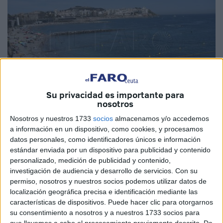
Su privacidad es importante para
nosotros
Nosotros y nuestros 1733
socios
almacenamos y/o accedemos
Imagen de archivo
a información en un dispositivo, como cookies, y procesamos
datos personales, como identificadores únicos e información
estándar enviada por un dispositivo para publicidad y contenido
personalizado, medición de publicidad y contenido,
investigación de audiencia y desarrollo de servicios.
Con su
La llegada de agosto, mes en el que las
playas
permiso, nosotros y nuestros socios podemos utilizar datos de
concentran su mayor número de visitantes y muchos
localización geográfica precisa e identificación mediante las
vecinos de Ceuta empiezan sus vacaciones, ha llevado a
características de dispositivos. Puede hacer clic para otorgarnos
la
Policía Nacional
a reforzar su mensaje de prevención.
su consentimiento a nosotros y a nuestros 1733 socios para
que llevemos a cabo el procesamiento previamente descrito. De