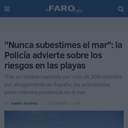
"Nunca subestimes el mar": la
Policía advierte sobre los
riesgos en las playas
Tras un verano marcado por más de 300 muertes
por ahogamiento en España, las autoridades
piden máxima prudencia en el mar
Por
Isabel Jiménez
20/08/2025 - 21:08