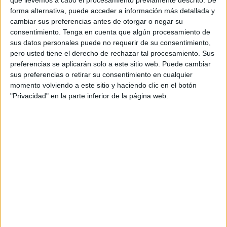
El balance de muertes por ahogamiento en España hasta
forma alternativa, puede acceder a información más detallada y
finales de julio superaba ya las
300 víctimas
, lo que
cambiar sus preferencias antes de otorgar o negar su
convierte a 2025 en uno de los años más trágicos en
consentimiento.
Tenga en cuenta que algún procesamiento de
materia de seguridad acuática.
sus datos personales puede no requerir de su consentimiento,
pero usted tiene el derecho de rechazar tal procesamiento. Sus
El cuerpo policial advierte de que la confianza excesiva en
preferencias se aplicarán solo a este sitio web. Puede cambiar
el mar o la falta de atención a las normas básicas puede
sus preferencias o retirar su consentimiento en cualquier
momento volviendo a este sitio y haciendo clic en el botón
tener consecuencias irreversibles. “
Nunca subestimes el
"Privacidad" en la parte inferior de la página web.
mar
”, recuerdan en su última campaña de concienciación.
Atención a las banderas y a los
menores
Uno de los puntos clave que subraya la Policía es la
importancia de
respetar la señalización de seguridad
.
Ignorar la bandera roja o amarilla, recalcan, supone un
riesgo que puede acabar en tragedia. Los agentes también
ponen el foco en la
supervisión de menores
, ya que