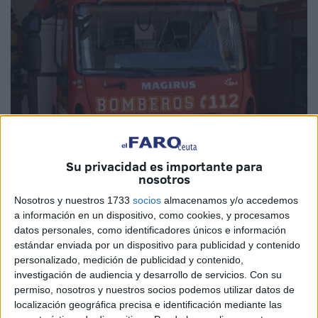
Imagen de archivo
Su privacidad es importante para
nosotros
Nosotros y nuestros 1733
socios
almacenamos y/o accedemos
La Ciudad
ha anunciado este viernes la publicado en la
a información en un dispositivo, como cookies, y procesamos
plataforma de contratación del Estado de la licitación de un
datos personales, como identificadores únicos e información
nuevo vehículo especial
para unidad de mando y jefatura
estándar enviada por un dispositivo para publicidad y contenido
del
Servicio de Extinción de Incendios y Salvamento
de
personalizado, medición de publicidad y contenido,
investigación de audiencia y desarrollo de servicios.
Con su
la Ciudad Autónoma de Ceuta.
permiso, nosotros y nuestros socios podemos utilizar datos de
localización geográfica precisa e identificación mediante las
Con un plazo de presentación de ofertas que finaliza el