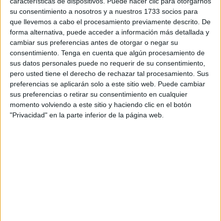
características de dispositivos. Puede hacer clic para otorgarnos
próximo 22 de noviembre, el importe de la
licitación
es de
su consentimiento a nosotros y a nuestros 1733 socios para
109.087 euros para la adquisición del vehículo, incluyendo
que llevemos a cabo el procesamiento previamente descrito. De
además la dotación, accesorios y mantenimiento.
forma alternativa, puede acceder a información más detallada y
cambiar sus preferencias antes de otorgar o negar su
El vehículo tracción 4x4 de cinco puertas contará con
consentimiento.
Tenga en cuenta que algún procesamiento de
sus datos personales puede no requerir de su consentimiento,
sistemas de mejora de la seguridad, rueda de repuesto,
pero usted tiene el derecho de rechazar tal procesamiento. Sus
juegos de lámparas y fusibles, dispositivos de remolque,
preferencias se aplicarán solo a este sitio web. Puede cambiar
muebles de equipamiento material, señales acústicas y
sus preferencias o retirar su consentimiento en cualquier
luminosas, material sanitario y diferencial central
momento volviendo a este sitio y haciendo clic en el botón
antibloqueante con reductora.
"Privacidad" en la parte inferior de la página web.
Adicionalmente contará con faros antiniebla, cámara de
visión trasera, mandos de audio y teléfono, pantalla
multifunción, toma USB, control de balanceo de remolque,
control activo de tracción, rotulación de alta visibilidad e
imagen corporativa.
Dos unidades llegarán en diciembre