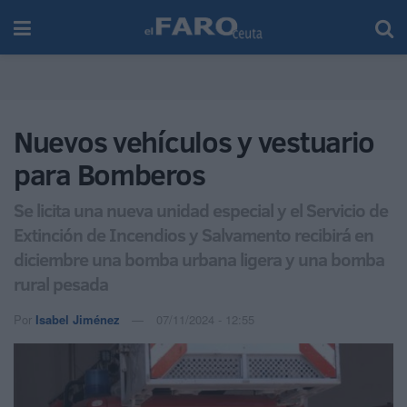
Nuevos vehículos y vestuario
para Bomberos
Se licita una nueva unidad especial y el Servicio de
Extinción de Incendios y Salvamento recibirá en
diciembre una bomba urbana ligera y una bomba
rural pesada
Por
Isabel Jiménez
07/11/2024 - 12:55