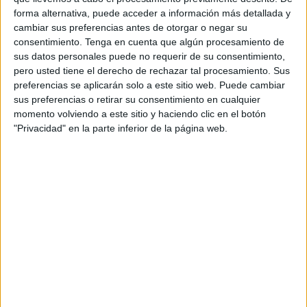
forma alternativa, puede acceder a información más detallada y
Ceuta, en cuanto a abordar el tema de la falta de
cambiar sus preferencias antes de otorgar o negar su
profesionales sanitarios durante en el Consejo
consentimiento.
Tenga en cuenta que algún procesamiento de
Interterritorial del
Sistema Nacional de Salud
(CISNS) de
sus datos personales puede no requerir de su consentimiento,
este lunes de manera en Mérida.
pero usted tiene el derecho de rechazar tal procesamiento. Sus
preferencias se aplicarán solo a este sitio web. Puede cambiar
Hay que recordar que el pasado 18 de diciembre, el
sus preferencias o retirar su consentimiento en cualquier
momento volviendo a este sitio y haciendo clic en el botón
consejero de
Sanidad
, Consumo y Gobernación de Ceuta,
"Privacidad" en la parte inferior de la página web.
Alberto Gaitán,
remitió una carta a la ministra de
Sanidad
, Carolina Darias, para solicitar que, en el
Consejo Interterritorial del Sistema Nacional de Salud
(CISNS) de este lunes se abordara el
déficit
de
profesionales sanitarios
en el Sistema Nacional de
Salud, y en lo que respecta a Ceuta, y también la
necesidad de crear cuanto antes la especialidad de
Medicina de Urgencias y
Emergencias
.
Asimismo, aprovechó para recordar que seguían
pendientes medidas que el propio CISNS acordó afrontar