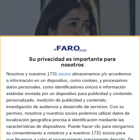
Su privacidad es importante para
nosotros
Nosotros y nuestros 1731
socios
almacenamos y/o accedemos
a información en un dispositivo, como cookies, y procesamos
Imagen de Archivo
datos personales, como identificadores únicos e información
estándar enviada por un dispositivo para publicidad y contenido
personalizado, medición de publicidad y contenido,
investigación de audiencia y desarrollo de servicios.
Con su
permiso, nosotros y nuestros socios podemos utilizar datos de
"No se ha incorporado este asunto al orden del día porque
localización geográfica precisa e identificación mediante las
no hay nuevos acuerdos que tomar". Esa ha sido la
características de dispositivos. Puede hacer clic para otorgarnos
respuesta de la ministra de Sanidad, Carolina Darias, a la
su consentimiento a nosotros y a nuestros 1731 socios para
petición de cuatro consejeros del PP, incluyendo el de
que llevemos a cabo el procesamiento previamente descrito. De