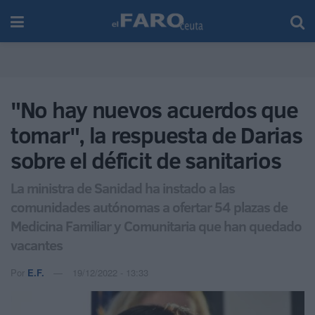
"No hay nuevos acuerdos que
tomar", la respuesta de Darias
sobre el déficit de sanitarios
La ministra de Sanidad ha instado a las
comunidades autónomas a ofertar 54 plazas de
Medicina Familiar y Comunitaria que han quedado
vacantes
Por
E.F.
19/12/2022 - 13:33